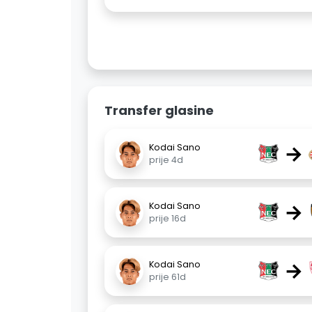
Transfer glasine
→
Kodai Sano
prije 4d
→
Kodai Sano
prije 16d
→
Kodai Sano
prije 61d