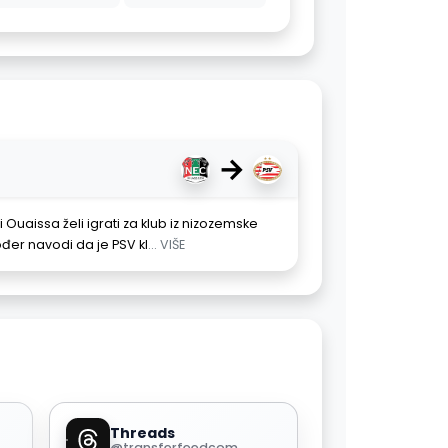
→
uaissa želi igrati za klub iz nizozemske
kođer navodi da je PSV kl
... VIŠE
Threads
@transferfeedcom