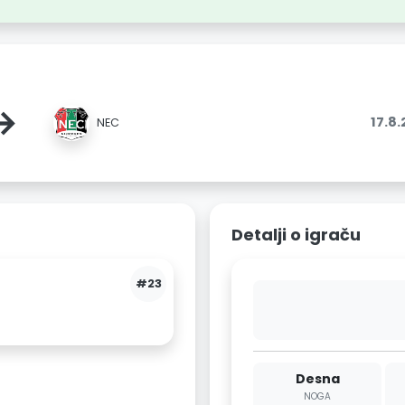
→
17.8
NEC
Detalji o igraču
#23
Desna
NOGA