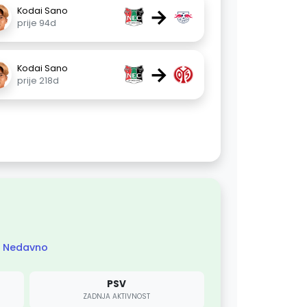
→
Kodai Sano
prije 94d
→
Kodai Sano
prije 218d
Nedavno
PSV
ZADNJA AKTIVNOST