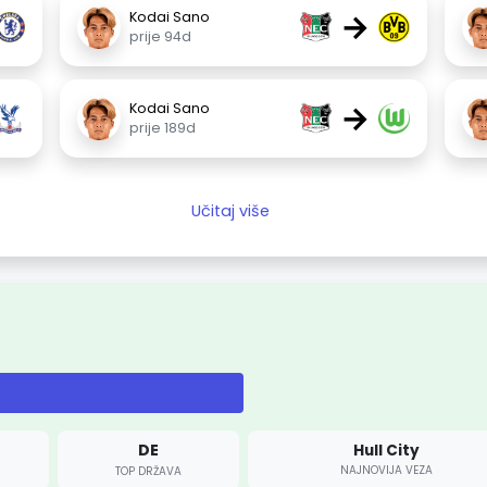
→
Kodai Sano
prije 94d
→
Kodai Sano
prije 189d
Učitaj više
DE
Hull City
NAJNOVIJA VEZA
TOP DRŽAVA