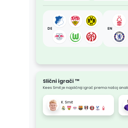
DE
EN
Slični igrači ™
Kees Smit je najsličniji igrač prema našoj anali
K. Smit