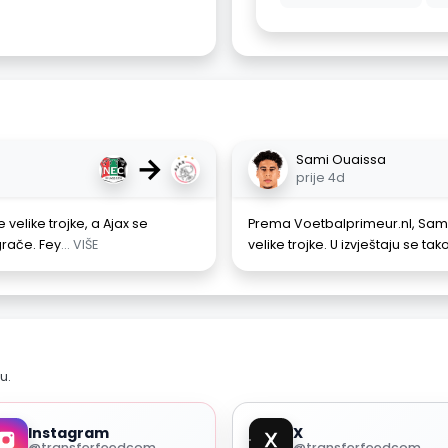
→
Sami Ouaissa
prije 4d
 velike trojke, a Ajax se
Prema Voetbalprimeur.nl, Sami O
igrače. Fey
... VIŠE
velike trojke. U izvještaju se ta
u.
Instagram
X
@transferfeedcom
@transferfeedcom