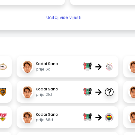
Učitaj više vijesti
→
Kodai Sano
prije 6d
→
Kodai Sano
prije 21d
→
Kodai Sano
prije 68d