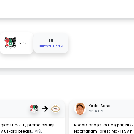
15
NEC
Klubova u igri ↓
→
Kodai Sano
prije 6d
regled u PSV-u, prema pisanju
Kodai Sano je i dalje igrač NE
SV uskoro predst
... VIŠE
Nottingham Forest, Ajax i PSV ni