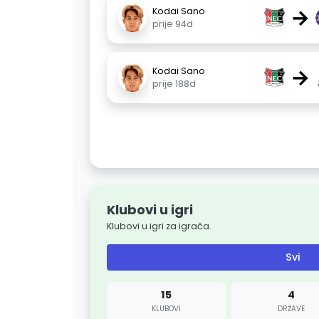
→
Kodai Sano
prije 94d
→
Kodai Sano
prije 188d
Klubovi u igri
Klubovi u igri za igrača.
Svi
15
4
KLUBOVI
DRŽAVE