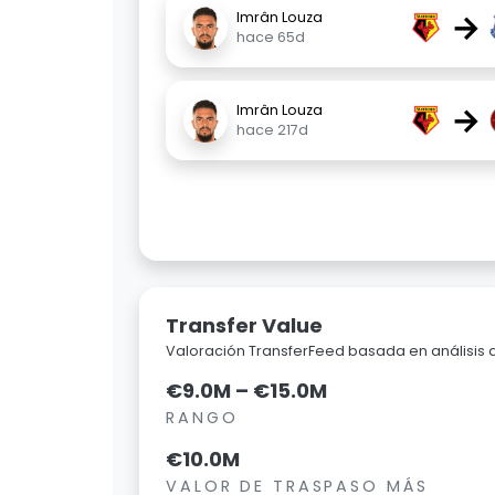
→
Imrân Louza
hace 65d
→
Imrân Louza
hace 217d
Transfer Value
Valoración TransferFeed basada en análisis
€9.0M – €15.0M
RANGO
€10.0M
VALOR DE TRASPASO MÁS