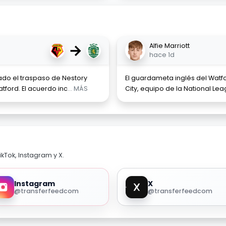
→
Alfie Marriott
hace 1d
ado el traspaso de Nestory
El guardameta inglés del Watfor
tford. El acuerdo inc
... MÁS
City, equipo de la National Le
kTok, Instagram y X.
Instagram
X
@transferfeedcom
@transferfeedcom