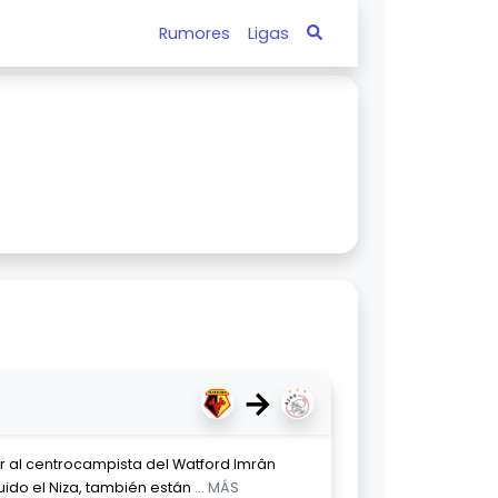
Rumores
Ligas
→
har al centrocampista del Watford Imrân
luido el Niza, también están
... MÁS