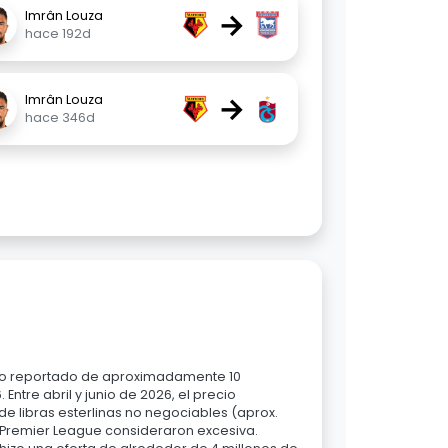
→
Imrân Louza
hace 192d
→
Imrân Louza
hace 346d
tado reportado de aproximadamente 10
ntre abril y junio de 2026, el precio
de libras esterlinas no negociables (aprox.
la Premier League consideraron excesiva.