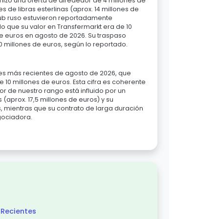
hizo una oferta de alrededor de 4 millones de
es de libras esterlinas (aprox. 14 millones de
lub ruso estuvieron reportadamente
do que su valor en Transfermarkt era de 10
de euros en agosto de 2026. Su traspaso
10 millones de euros, según lo reportado.
mes más recientes de agosto de 2026, que
10 millones de euros. Esta cifra es coherente
ior de nuestro rango está influido por un
s (aprox. 17,5 millones de euros) y su
s, mientras que su contrato de larga duración
gociadora.
Recientes