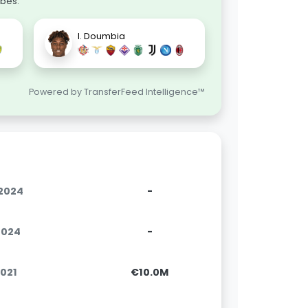
ubes.
I. Doumbia
Powered by TransferFeed Intelligence™
.2024
-
.2024
-
2021
€10.0M