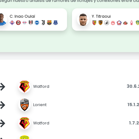
egún nuestro análisis de rumores de fichajes y conexiones entre cl
C. Inao Oulaï
Y. Titraoui
→
30.6
Watford
→
15.1
Lorient
→
1.7.
Watford