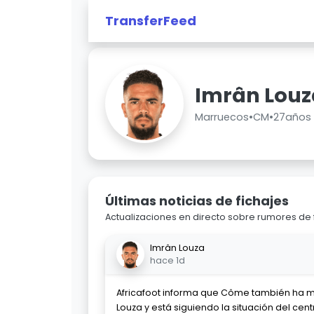
TransferFeed
Imrân Louz
Marruecos
•
CM
•
27años
Últimas noticias de fichajes
Actualizaciones en directo sobre rumores de 
Imrân Louza
hace 1d
Africafoot informa que Côme también ha m
Louza y está siguiendo la situación del ce