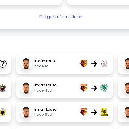
Cargar más noticias
→
Imrân Louza
hace 1d
→
Imrân Louza
hace 43d
→
Imrân Louza
hace 65d