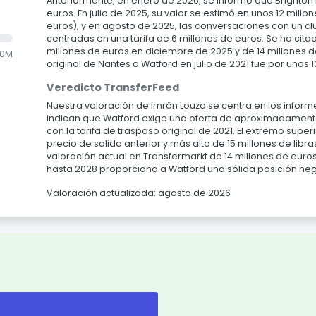
Anteriormente, en enero de 2026, se informó que Brighton 
euros. En julio de 2025, su valor se estimó en unos 12 millon
euros), y en agosto de 2025, las conversaciones con un c
centradas en una tarifa de 6 millones de euros. Se ha cita
millones de euros en diciembre de 2025 y de 14 millones 
.0M
original de Nantes a Watford en julio de 2021 fue por unos 
Veredicto TransferFeed
Nuestra valoración de Imrân Louza se centra en los infor
indican que Watford exige una oferta de aproximadamente 
con la tarifa de traspaso original de 2021. El extremo super
precio de salida anterior y más alto de 15 millones de libra
valoración actual en Transfermarkt de 14 millones de euro
hasta 2028 proporciona a Watford una sólida posición ne
Valoración actualizada: agosto de 2026