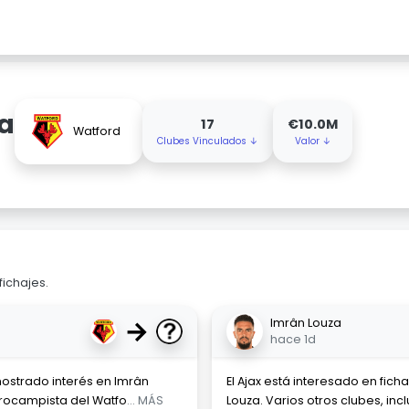
a
17
€10.0M
Watford
Clubes Vinculados ↓
Valor ↓
fichajes.
→
Imrân Louza
hace 1d
ostrado interés en Imrân
El Ajax está interesado en fic
ntrocampista del Watfo
... MÁS
Louza. Varios otros clubes, inc