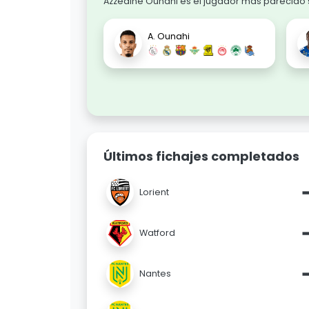
Azzedine Ounahi es el jugador más parecido s
A. Ounahi
Últimos fichajes completados
Lorient
Watford
Nantes