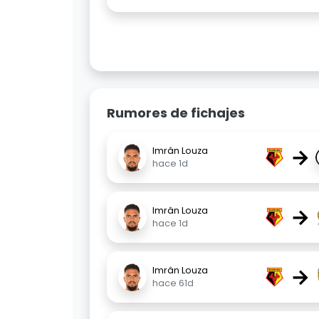
Rumores de fichajes
→
Imrân Louza
hace 1d
→
Imrân Louza
hace 1d
→
Imrân Louza
hace 61d