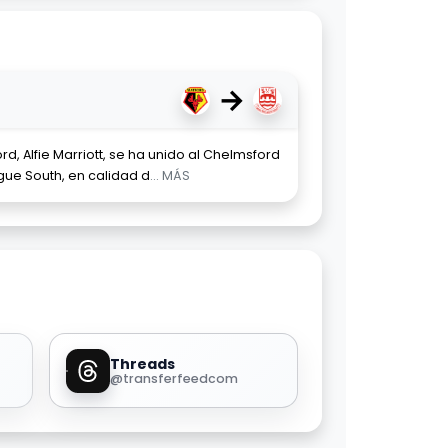
→
d, Alfie Marriott, se ha unido al Chelmsford
ague South, en calidad d
... MÁS
Threads
@transferfeedcom