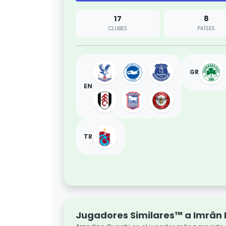
17
8
CLUBES
PAÍSES
GR
EN
TR
Jugadores Similares™ a Imrân