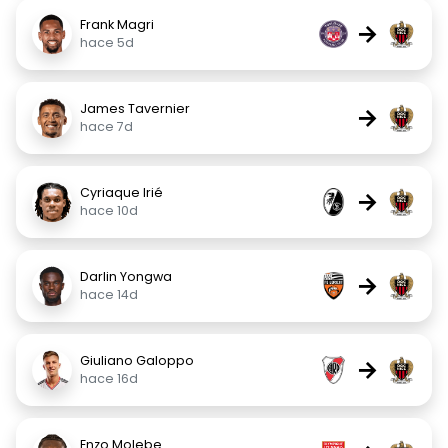
Frank Magri
→
hace 5d
James Tavernier
→
hace 7d
Cyriaque Irié
→
hace 10d
Darlin Yongwa
→
hace 14d
Giuliano Galoppo
→
hace 16d
Enzo Molebe