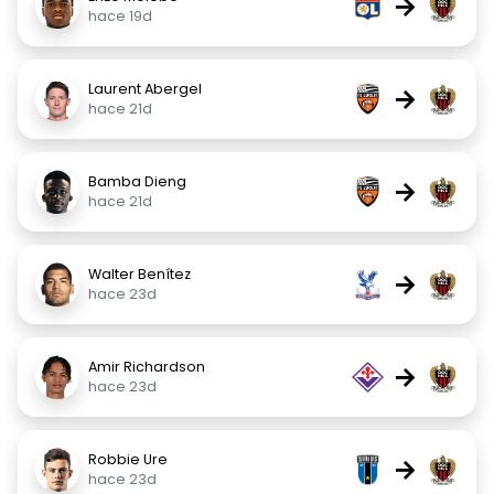
→
hace 19d
Laurent Abergel
→
hace 21d
Bamba Dieng
→
hace 21d
Walter Benítez
→
hace 23d
Amir Richardson
→
hace 23d
Robbie Ure
→
hace 23d