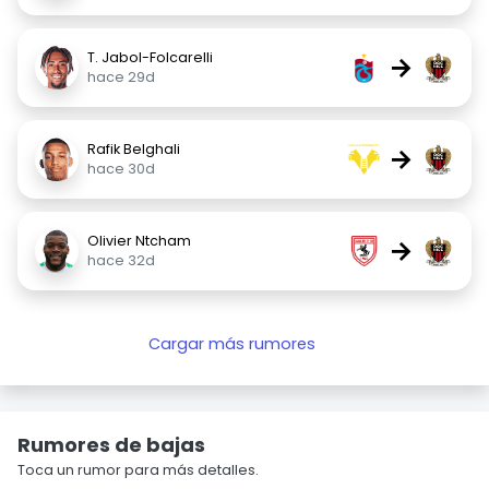
T. Jabol-Folcarelli
→
hace 29d
Rafik Belghali
→
hace 30d
Olivier Ntcham
→
hace 32d
Cargar más rumores
Rumores de bajas
Toca un rumor para más detalles.