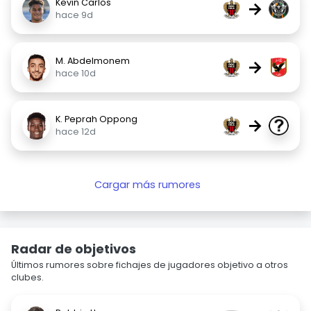
Kevin Carlos
→
hace 9d
M. Abdelmonem
→
hace 10d
K. Peprah Oppong
→
hace 12d
Cargar más rumores
Radar de objetivos
Últimos rumores sobre fichajes de jugadores objetivo a otros
clubes.