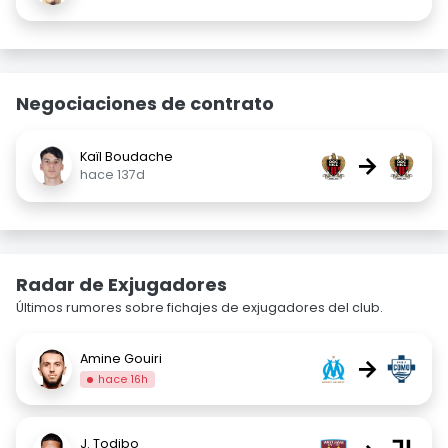
Negociaciones de contrato
Kaïl Boudache
→
hace 137d
Radar de Exjugadores
Últimos rumores sobre fichajes de exjugadores del club.
Amine Gouiri
→
hace 16h
J. Todibo