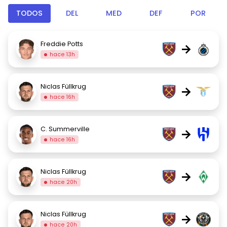
TODOS
DEL
MED
DEF
POR
Freddie Potts
→
hace 13h
Niclas Füllkrug
→
hace 16h
C. Summerville
→
hace 16h
Niclas Füllkrug
→
hace 20h
Niclas Füllkrug
→
hace 20h