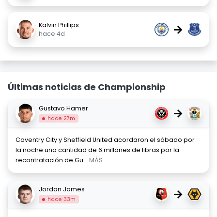
Kalvin Phillips
→
hace 4d
Últimas noticias de Championship
Gustavo Hamer
→
hace 27m
Coventry City y Sheffield United acordaron el sábado por
la noche una cantidad de 6 millones de libras por la
recontratación de Gu
... MÁS
Jordan James
→
hace 33m