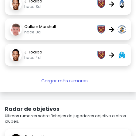
J. Todibo
→
hace 3d
Callum Marshall
→
hace 3d
J. Todibo
→
hace 4d
Cargar más rumores
Radar de objetivos
Últimos rumores sobre fichajes de jugadores objetivo a otros
clubes.