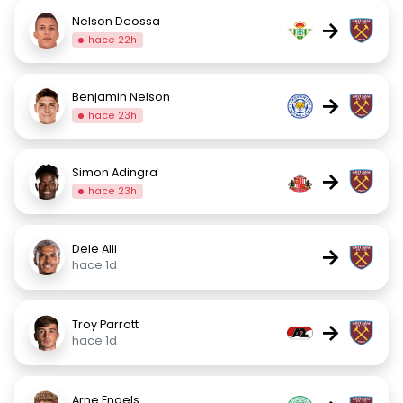
Nelson Deossa
→
hace 22h
Benjamin Nelson
→
hace 23h
Simon Adingra
→
hace 23h
Dele Alli
→
hace 1d
Troy Parrott
→
hace 1d
Arne Engels