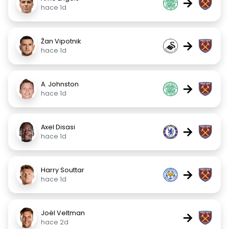
→
hace 1d
Žan Vipotnik
→
hace 1d
A. Johnston
→
hace 1d
Axel Disasi
→
hace 1d
Harry Souttar
→
hace 1d
Joël Veltman
→
hace 2d