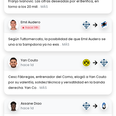
Franjo Ivanovic. Las cifras deseadas por el Benfica, en
torno a los 20 mill
... MÁS
Emil Audero
→
hace 14h
Según Tuttomercato, la posibilidad de que Emil Audero se
una a la Sampdoria ya no exis
... MÁS
Yan Couto
→
hace 1d
Cesc Fàbregas, entrenador del Como, elogió a Yan Couto
por su valentía, solidez técnica y versatilidad en la banda
derecha. Yan Co
... MÁS
Assane Diao
→
hace 1d