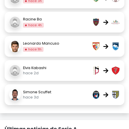
hace 3h
Racine Ba
→
hace 4h
Leonardo Mancuso
→
hace 11h
Elvis Kabashi
→
hace 2d
Simone Scuffet
→
hace 3d
Últimas noticias de Serie A