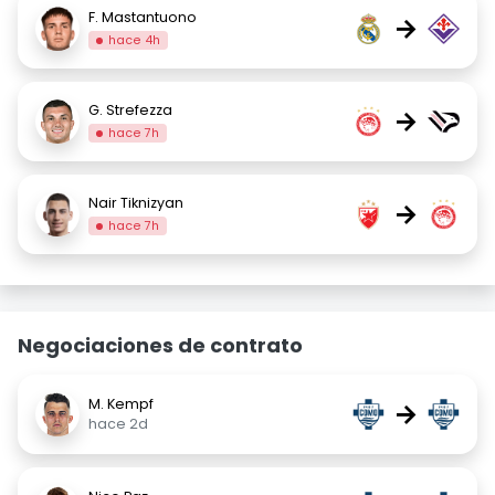
F. Mastantuono
→
hace 4h
G. Strefezza
→
hace 7h
Nair Tiknizyan
→
hace 7h
Negociaciones de contrato
M. Kempf
→
hace 2d