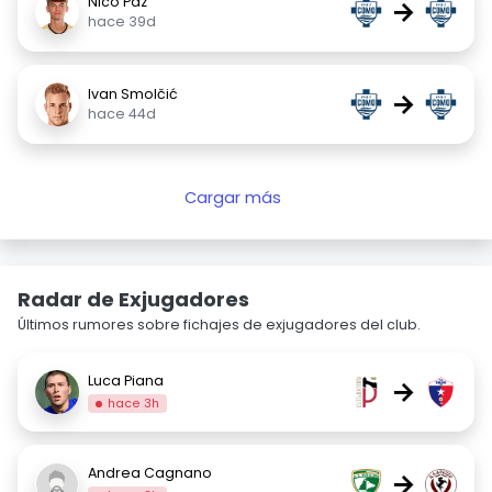
Nico Paz
→
hace 39d
Ivan Smolčić
→
hace 44d
Cargar más
Radar de Exjugadores
Últimos rumores sobre fichajes de exjugadores del club.
Luca Piana
→
hace 3h
Andrea Cagnano
→