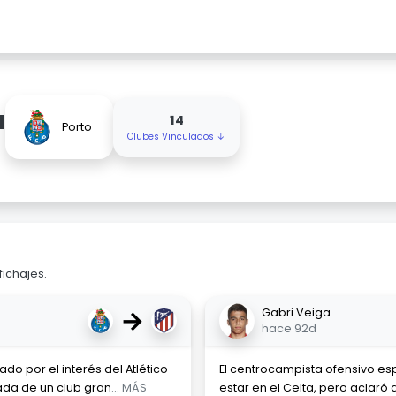
a
14
Porto
Clubes Vinculados ↓
fichajes.
→
Gabri Veiga
hace 92d
o por el interés del Atlético
El centrocampista ofensivo es
ada de un club gran
... MÁS
estar en el Celta, pero aclaró