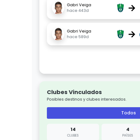
→
Gabri Veiga
hace 443d
→
Gabri Veiga
hace 589d
Clubes Vinculados
Posibles destinos y clubes interesados.
Todos
14
4
CLUBES
PAÍSES