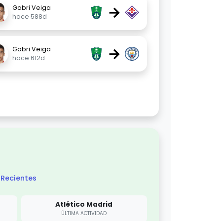
→
Gabri Veiga
hace 588d
→
Gabri Veiga
hace 612d
Recientes
Atlético Madrid
ÚLTIMA ACTIVIDAD