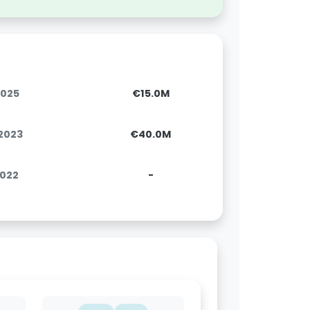
2025
€15.0M
.2023
€40.0M
2022
-