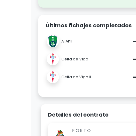
Últimos fichajes completados
Al Ahli
Celta de Vigo
Celta de Vigo II
Detalles del contrato
PORTO