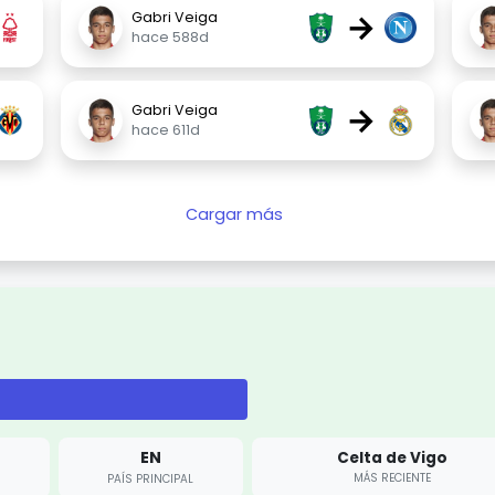
→
Gabri Veiga
hace 588d
→
Gabri Veiga
hace 611d
Cargar más
EN
Celta de Vigo
MÁS RECIENTE
PAÍS PRINCIPAL