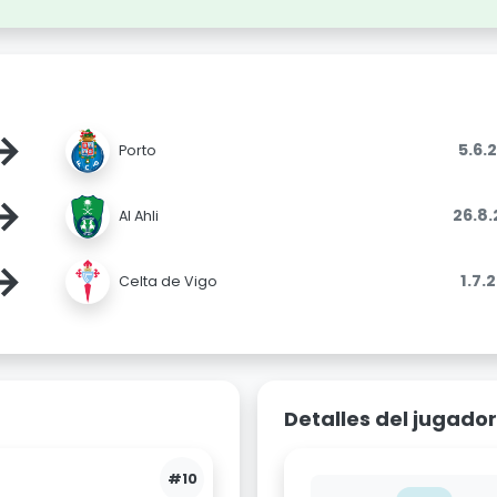
→
5.6.
Porto
→
26.8
Al Ahli
→
1.7.
Celta de Vigo
Detalles del jugador
#10