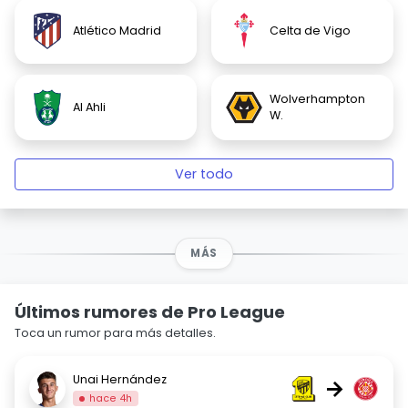
Atlético Madrid
Celta de Vigo
Wolverhampton
Al Ahli
W.
Ver todo
MÁS
Últimos rumores de Pro League
Toca un rumor para más detalles.
Unai Hernández
→
hace 4h