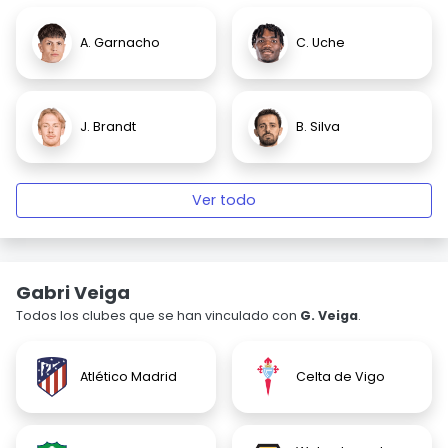
A. Garnacho
C. Uche
J. Brandt
B. Silva
Ver todo
Gabri Veiga
Todos los clubes que se han vinculado con
G. Veiga
.
Atlético Madrid
Celta de Vigo