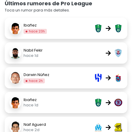
Últimos rumores de Pro League
Toca un rumor para más detalles.
Ibañez
→
hace 23h
Nabil Fekir
→
hace 1d
Darwin Núñez
→
hace 2h
Ibañez
→
hace 1d
Naif Aguerd
→
hace 2d