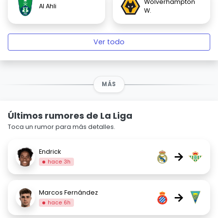
Wolverhampton
Al Ahli
W.
Ver todo
MÁS
Últimos rumores de La Liga
Toca un rumor para más detalles.
Endrick
→
hace 3h
Marcos Fernández
→
hace 6h