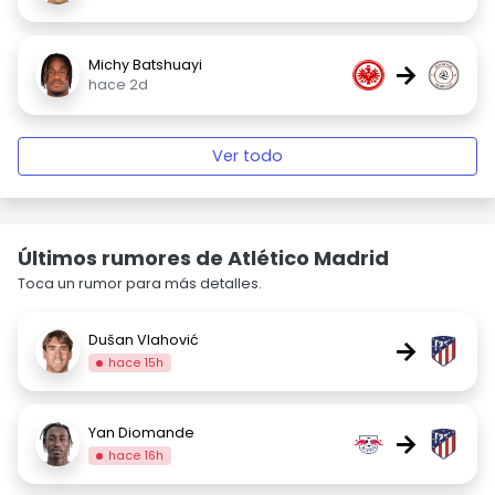
Michy Batshuayi
→
hace 2d
Ver todo
Últimos rumores de Atlético Madrid
Toca un rumor para más detalles.
Dušan Vlahović
→
hace 15h
Yan Diomande
→
hace 16h