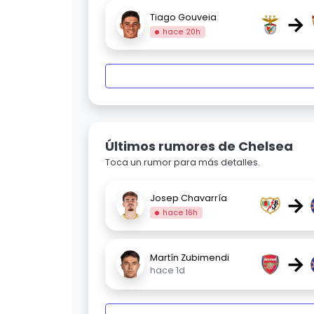
→
Tiago Gouveia
hace 20h
Últimos rumores de Chelsea
Toca un rumor para más detalles.
→
Josep Chavarría
hace 16h
→
Martín Zubimendi
hace 1d