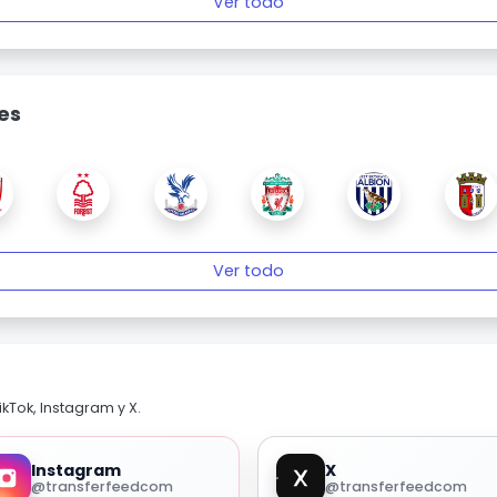
Ver todo
es
Ver todo
kTok, Instagram y X.
Instagram
X
@transferfeedcom
@transferfeedcom