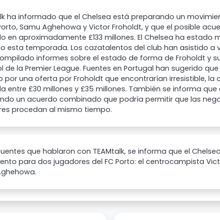
lk ha informado que el Chelsea está preparando un movimie
Porto, Samu Aghehowa y Victor Froholdt, y que el posible a
do en aproximadamente £133 millones. El Chelsea ha estado 
to esta temporada. Los cazatalentos del club han asistido a v
ompilado informes sobre el estado de forma de Froholdt y s
ol de la Premier League. Fuentes en Portugal han sugerido que 
 por una oferta por Froholdt que encontrarían irresistible, la
a entre £30 millones y £35 millones. También se informa que 
ando un acuerdo combinado que podría permitir que las ne
res procedan al mismo tiempo.
fuentes que hablaron con TEAMtalk, se informa que el Chelse
nto para dos jugadores del FC Porto: el centrocampista Victo
Aghehowa.