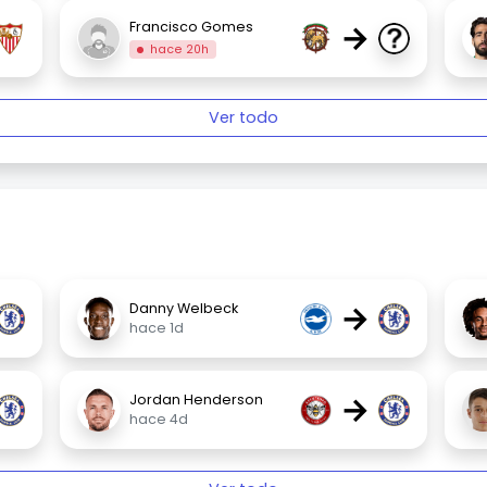
→
Francisco Gomes
hace 20h
Ver todo
→
Danny Welbeck
hace 1d
→
Jordan Henderson
hace 4d