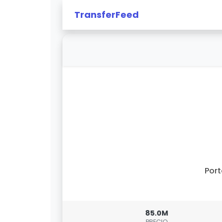
TransferFeed
Por
85.0M
PRECIO