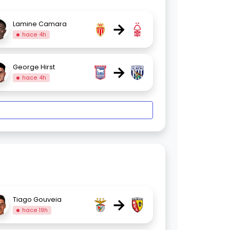
→
Lamine Camara
hace 4h
→
George Hirst
hace 4h
→
Tiago Gouveia
hace 19h