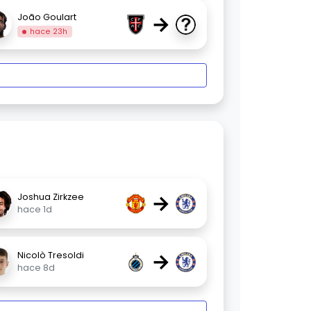
→
João Goulart
hace 23h
→
Joshua Zirkzee
hace 1d
→
Nicolò Tresoldi
hace 8d