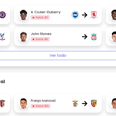
→
A. Cozier-Duberry
hace 2h
→
John Stones
hace 4h
Ver todo
al
→
Franjo Ivanović
hace 16h