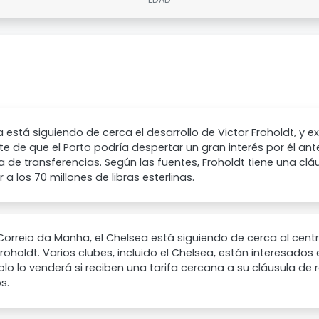
 está siguiendo de cerca el desarrollo de Victor Froholdt, y e
te de que el Porto podría despertar un gran interés por él ant
 de transferencias. Según las fuentes, Froholdt tiene una clá
r a los 70 millones de libras esterlinas.
orreio da Manha, el Chelsea está siguiendo de cerca al cent
Froholdt. Varios clubes, incluido el Chelsea, están interesados e
olo lo venderá si reciben una tarifa cercana a su cláusula de 
s.