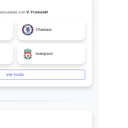
 vinculado con
V. Froholdt
.
Chelsea
Liverpool
Ver todo