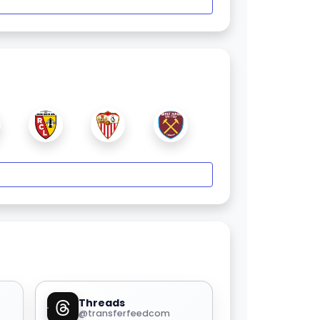
Threads
@transferfeedcom