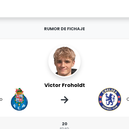
RUMOR DE FICHAJE
Victor Froholdt
→
to
20
EDAD