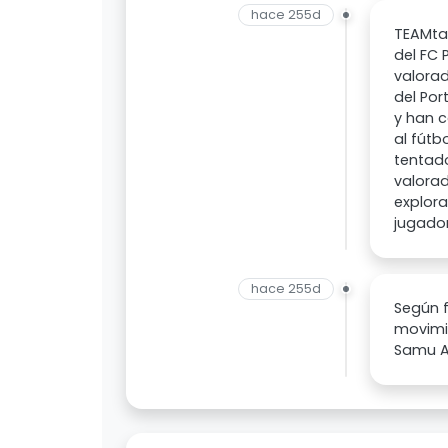
hace 255d
TEAMta
del FC 
valora
del Por
y han c
al fútb
tentado
valorad
explor
jugado
hace 255d
Según 
movimie
Samu 