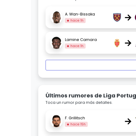
→
A. Wan-Bissaka
hace 1h
→
Lamine Camara
hace 1h
Últimos rumores de Liga Portug
Toca un rumor para más detalles.
→
F. Grillitsch
hace 15h