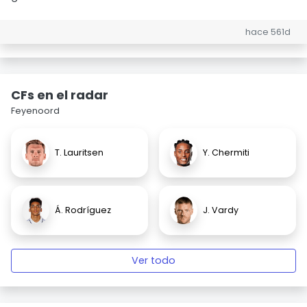
hace 561d
CFs en el radar
Feyenoord
T. Lauritsen
Y. Chermiti
Á. Rodríguez
J. Vardy
Ver todo