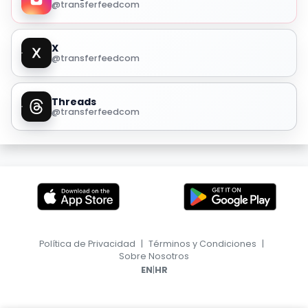
@transferfeedcom
X
@transferfeedcom
Threads
@transferfeedcom
Política de Privacidad
|
Términos y Condiciones
|
Sobre Nosotros
|
EN
HR