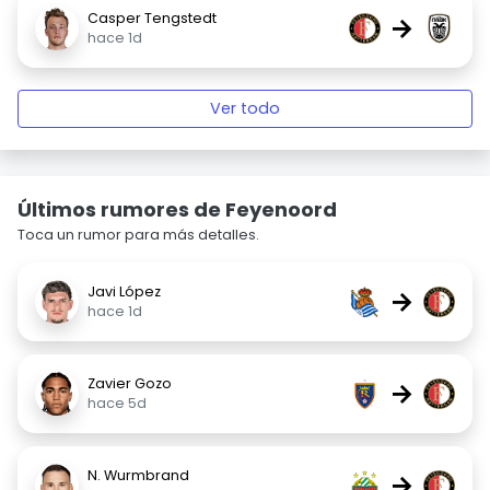
Casper Tengstedt
→
hace 1d
Ver todo
Últimos rumores de Feyenoord
Toca un rumor para más detalles.
Javi López
→
hace 1d
Zavier Gozo
→
hace 5d
N. Wurmbrand
→