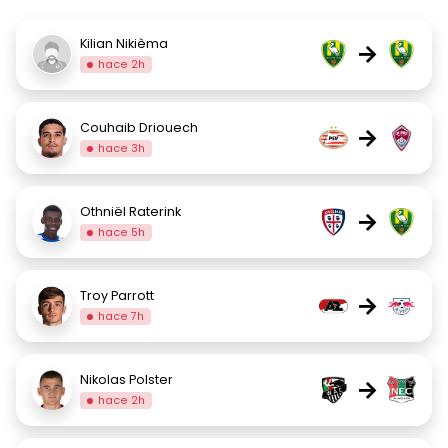
Kilian Nikièma
→
hace 2h
Couhaib Driouech
→
hace 3h
Othniël Raterink
→
hace 5h
Troy Parrott
→
hace 7h
Nikolas Polster
→
hace 2h