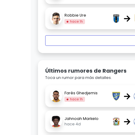
→
Robbie Ure
hace 1h
Últimos rumores de Rangers
Toca un rumor para más detalles.
→
Farès Ghedjemis
hace 1h
→
Jahnoah Markelo
hace 4d