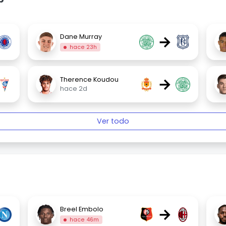
→
Dane Murray
hace 23h
→
Therence Koudou
hace 2d
Ver todo
→
Breel Embolo
hace 46m