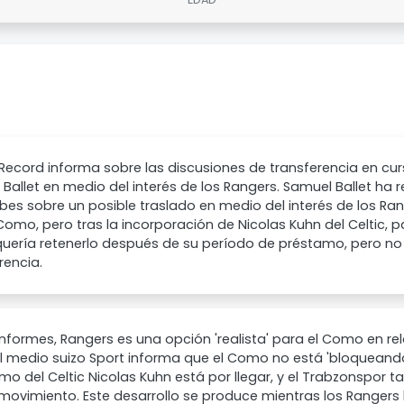
y Record informa sobre las discusiones de transferencia en cu
Ballet en medio del interés de los Rangers. Samuel Ballet ha
bes sobre un posible traslado en medio del interés de los Ra
Como, pero tras la incorporación de Nicolas Kuhn del Celtic, pa
quería retenerlo después de su período de préstamo, pero no
rencia.
nformes, Rangers es una opción 'realista' para el Como en re
 El medio suizo Sport informa que el Como no está 'bloquean
emo del Celtic Nicolas Kuhn está por llegar, y el Trabzonspor
movimiento. Este desarrollo se produce mientras los Rangers