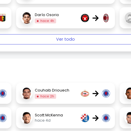
→
Darío Osorio
hace 4h
Ver todo
→
Couhaib Driouech
hace 2h
→
Scott McKenna
hace 4d