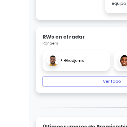
equipo 
RWs en el radar
Rangers
F. Ghedjemis
Ver todo
Últimos rumores de Premiershi