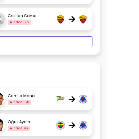
→
Cristian Cama
hace 12h
→
Camilo Mena
hace 18h
→
Oğuz Aydın
hace 4h