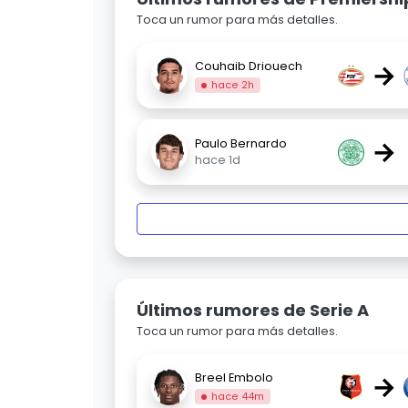
Toca un rumor para más detalles.
→
Couhaib Driouech
hace 2h
→
Paulo Bernardo
hace 1d
Últimos rumores de Serie A
Toca un rumor para más detalles.
→
Breel Embolo
hace 44m