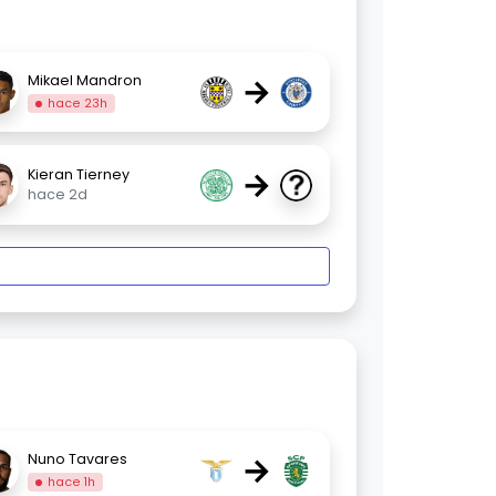
→
Mikael Mandron
hace 23h
→
Kieran Tierney
hace 2d
→
Nuno Tavares
hace 1h