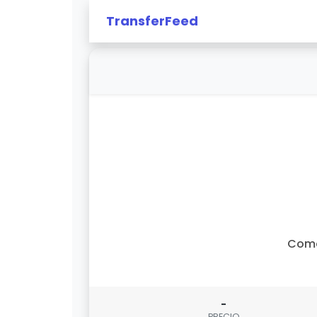
TransferFeed
Com
-
PRECIO