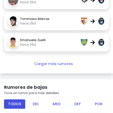
hace 25d
Tommaso Marras
→
hace 25d
Emanuele Zuelli
→
hace 29d
Cargar más rumores
Rumores de bajas
Toca un rumor para más detalles.
TODOS
DEL
MED
DEF
POR