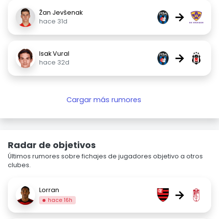
Žan Jevšenak
→
hace 31d
Isak Vural
→
hace 32d
Cargar más rumores
Radar de objetivos
Últimos rumores sobre fichajes de jugadores objetivo a otros
clubes.
Lorran
→
hace 16h