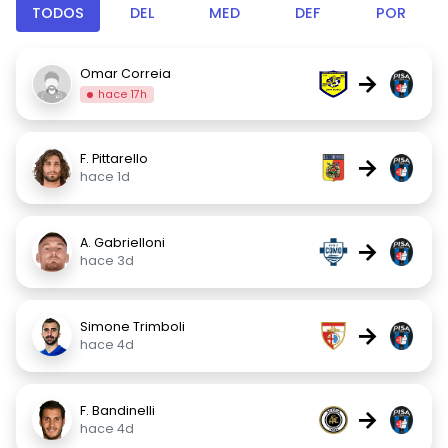
TODOS
DEL
MED
DEF
POR
Omar Correia
→
hace 17h
F. Pittarello
→
hace 1d
A. Gabrielloni
→
hace 3d
Simone Trimboli
→
hace 4d
F. Bandinelli
→
hace 4d