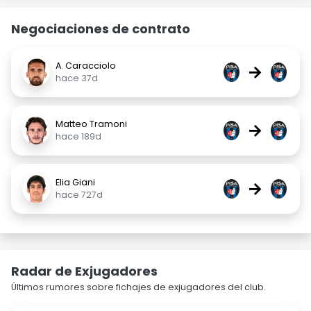
Negociaciones de contrato
A. Caracciolo
→
hace 37d
Matteo Tramoni
→
hace 189d
Elia Giani
→
hace 727d
Radar de Exjugadores
Últimos rumores sobre fichajes de exjugadores del club.