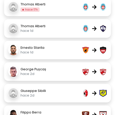
Thomas Alberti
→
hace 17h
Thomas Alberti
→
hace 1d
Ernesto Starita
→
hace 1d
George Pușcaș
→
hace 2d
Giuseppe Sibilli
→
hace 2d
Filippo Berra
→