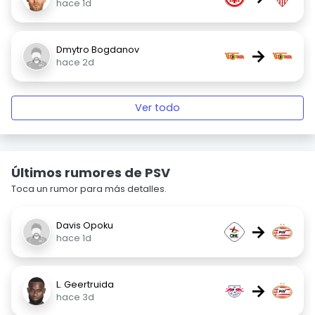
hace 1d
Dmytro Bogdanov
→
hace 2d
Ver todo
Últimos rumores de PSV
Toca un rumor para más detalles.
Davis Opoku
→
hace 1d
L. Geertruida
→
hace 3d