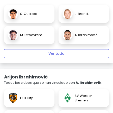
S. Ouaissa
J. Brandt
M. Stroeykens
A. Ibrahimović
Ver todo
Arijon Ibrahimović
Todos los clubes que se han vinculado con
A. Ibrahimović
.
SV Werder
Hull City
Bremen