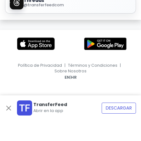
Threads
@transferfeedcom
Política de Privacidad
|
Términos y Condiciones
|
Sobre Nosotros
|
EN
HR
TransferFeed
DESCARGAR
Abrir en la app