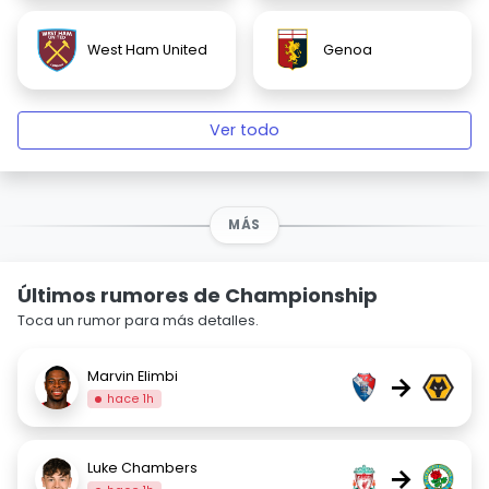
West Ham United
Genoa
Ver todo
MÁS
Últimos rumores de Championship
Toca un rumor para más detalles.
Marvin Elimbi
→
hace 1h
Luke Chambers
→