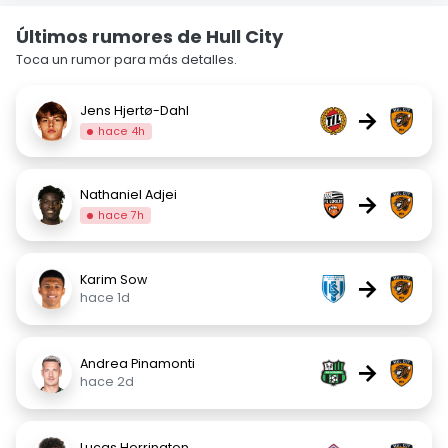
Últimos rumores de Hull City
Toca un rumor para más detalles.
Jens Hjertø-Dahl
→
hace 4h
Nathaniel Adjei
→
hace 7h
Karim Sow
→
hace 1d
Andrea Pinamonti
→
hace 2d
Lucas Herrington