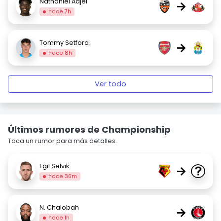
Nathaniel Adjei
→
hace 7h
Tommy Setford
→
hace 8h
Ver todo
Últimos rumores de Championship
Toca un rumor para más detalles.
Egil Selvik
→
hace 36m
N. Chalobah
→
hace 1h