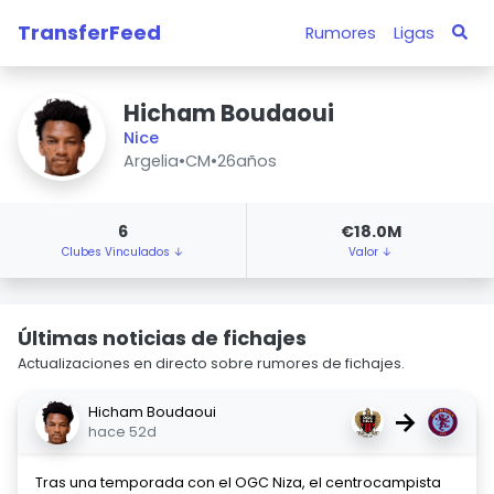
TransferFeed
Rumores
Ligas
Hicham Boudaoui
Nice
Argelia
•
CM
•
26años
6
€18.0M
Clubes Vinculados ↓
Valor ↓
Últimas noticias de fichajes
Actualizaciones en directo sobre rumores de fichajes.
Hicham Boudaoui
→
hace 52d
Tras una temporada con el OGC Niza, el centrocampista