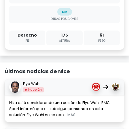
DM
OTRAS POSICIONES
Derecho
175
61
PIE
ALTURA
PESO
Últimas noticias de Nice
Elye Wahi
→
hace 2h
Niza está considerando una cesión de Elye Wahi. RMC
Sport informó que el club sigue pensando en esta
solución. Elye Wahi no se opo
... MÁS