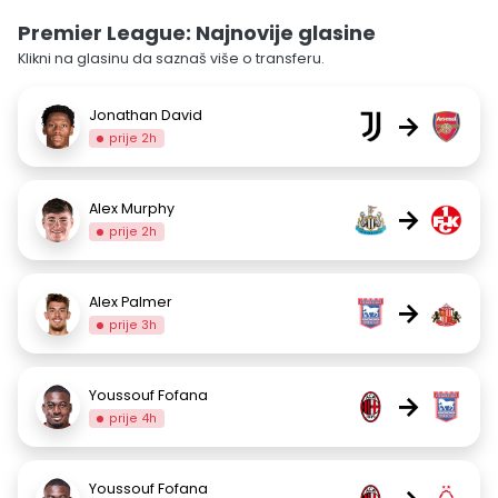
Premier League: Najnovije glasine
Klikni na glasinu da saznaš više o transferu.
Jonathan David
→
prije 2h
Alex Murphy
→
prije 2h
Alex Palmer
→
prije 3h
Youssouf Fofana
→
prije 4h
Youssouf Fofana