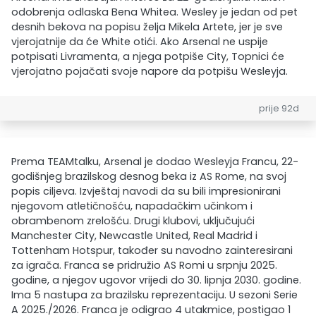
odobrenja odlaska Bena Whitea. Wesley je jedan od pet
desnih bekova na popisu želja Mikela Artete, jer je sve
vjerojatnije da će White otići. Ako Arsenal ne uspije
potpisati Livramenta, a njega potpiše City, Topnici će
vjerojatno pojačati svoje napore da potpišu Wesleyja.
prije 92d
Prema TEAMtalku, Arsenal je dodao Wesleyja Francu, 22-
godišnjeg brazilskog desnog beka iz AS Rome, na svoj
popis ciljeva. Izvještaj navodi da su bili impresionirani
njegovom atletičnošću, napadačkim učinkom i
obrambenom zrelošću. Drugi klubovi, uključujući
Manchester City, Newcastle United, Real Madrid i
Tottenham Hotspur, također su navodno zainteresirani
za igrača. Franca se pridružio AS Romi u srpnju 2025.
godine, a njegov ugovor vrijedi do 30. lipnja 2030. godine.
Ima 5 nastupa za brazilsku reprezentaciju. U sezoni Serie
A 2025./2026. Franca je odigrao 4 utakmice, postigao 1