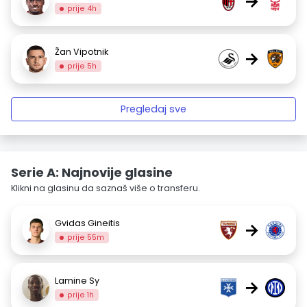
→
prije 4h
Žan Vipotnik
→
prije 5h
Pregledaj sve
Serie A: Najnovije glasine
Klikni na glasinu da saznaš više o transferu.
Gvidas Gineitis
→
prije 55m
Lamine Sy
→
prije 1h