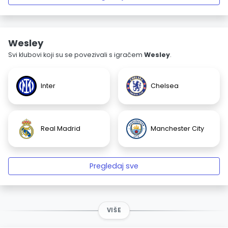
Wesley
Svi klubovi koji su se povezivali s igračem
Wesley
.
Inter
Chelsea
Real Madrid
Manchester City
Pregledaj sve
VIŠE