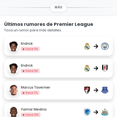
MÁS
Últimos rumores de Premier League
Toca un rumor para más detalles.
Endrick
→
hace 5h
Endrick
→
hace 5h
Marcus Tavernier
→
hace 7h
Yaimar Medina
→
hace 12h