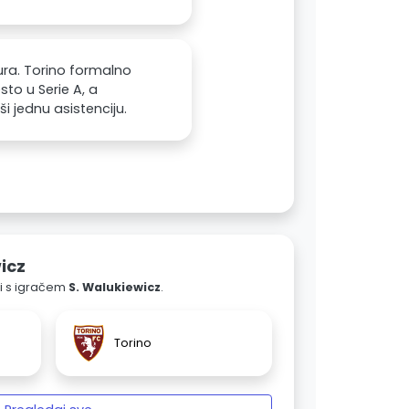
ura. Torino formalno
to u Serie A, a
i jednu asistenciju.
icz
ali s igračem
S. Walukiewicz
.
Torino