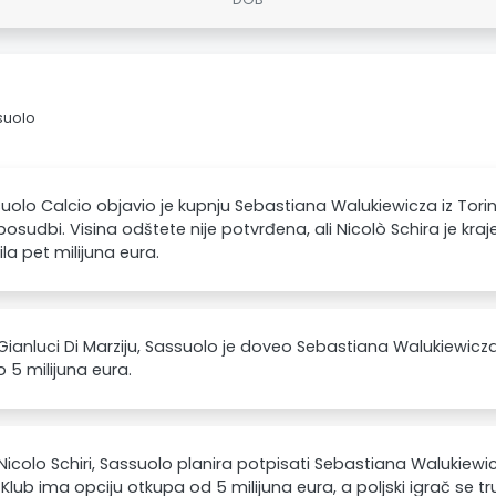
suolo
uolo Calcio objavio je kupnju Sebastiana Walukiewicza iz Torin
posudbi. Visina odštete nije potvrđena, ali Nicolò Schira je kr
ila pet milijuna eura.
ianluci Di Marziju, Sassuolo je doveo Sebastiana Walukiewicza i
o 5 milijuna eura.
icolo Schiri, Sassuolo planira potpisati Sebastiana Walukiewic
 Klub ima opciju otkupa od 5 milijuna eura, a poljski igrač se tru