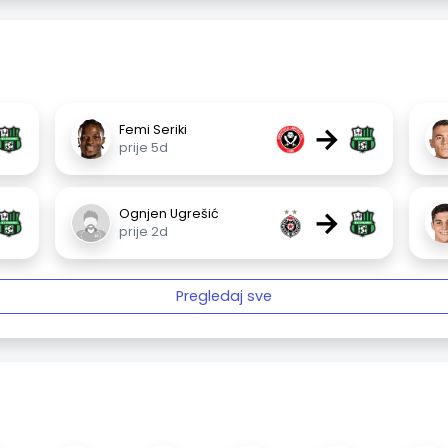
→
Femi Seriki
prije 5d
→
Ognjen Ugrešić
prije 2d
Pregledaj sve