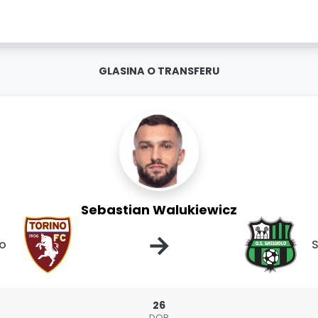
GLASINA O TRANSFERU
Sebastian Walukiewicz
→
no
S
26
DOB