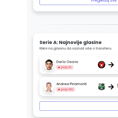
Pregledaj sve
Serie A: Najnovije glasine
Klikni na glasinu da saznaš više o transferu.
→
Darío Osorio
prije 1h
→
Andrea Pinamonti
prije 16h