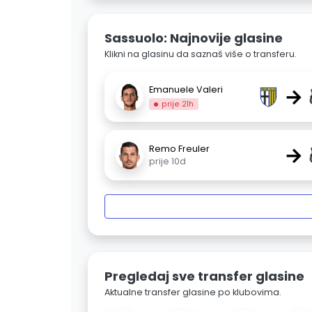
Sassuolo: Najnovije glasine
Klikni na glasinu da saznaš više o transferu.
→
Emanuele Valeri
prije 21h
→
Remo Freuler
prije 10d
Pregledaj sve transfer glasine
Aktualne transfer glasine po klubovima.