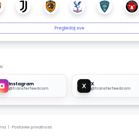
Pregledaj sve
u.
Instagram
X
@transferfeedcom
@transferfeedcom
ama
|
Postavke privatnosti