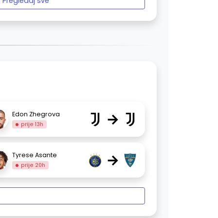
Pregledaj sve
→
Edon Zhegrova
prije 13h
→
Tyrese Asante
prije 20h