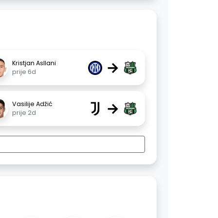
→
Kristjan Asllani
prije 6d
→
Vasilije Adžić
prije 2d