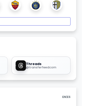
Threads
@transferfeedcom
|
EN
ES