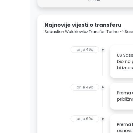
Najnovije vijesti o transferu
Sebastian Walukiewicz Transfer: Torino -> Sas
prije 49d
US Sass
bio na 
bi iznos
prije 49d
Prema G
približn
prije 69d
Prema N
osnovi.