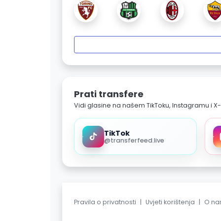
Prati transfere
Vidi glasine na našem TikToku, Instagramu i X-
TikTok
@transferfeed.live
Pravila o privatnosti
|
Uvjeti korištenja
|
O n