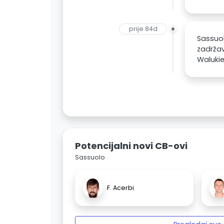
prije 84d
Sassuol
zadržav
Walukie
Potencijalni novi CB-ovi
Sassuolo
F. Acerbi