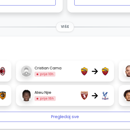
VIŠE
→
Cristian Cama
prije 10h
→
Alieu Njie
prije 18h
Pregledaj sve