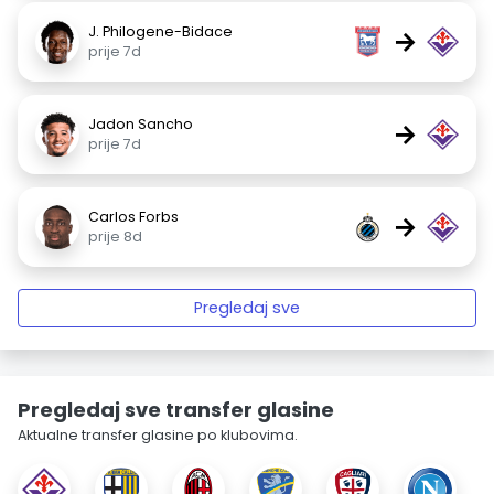
J. Philogene-Bidace
→
prije 7d
Jadon Sancho
→
prije 7d
Carlos Forbs
→
prije 8d
Pregledaj sve
Pregledaj sve transfer glasine
Aktualne transfer glasine po klubovima.