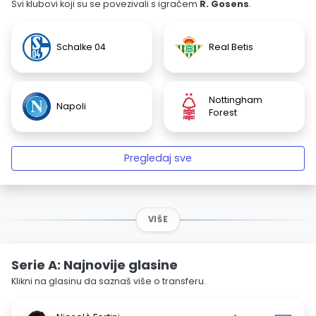
Svi klubovi koji su se povezivali s igračem
R. Gosens
.
Schalke 04
Real Betis
Nottingham
Napoli
Forest
Pregledaj sve
VIŠE
Serie A: Najnovije glasine
Klikni na glasinu da saznaš više o transferu.