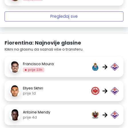
Pregledaj sve
Fiorentina: Najnovije glasine
Klikni na glasinu da saznaš više o transferu.
Francisco Moura
→
prije 23h
Ellyes Skhiri
→
prije 1d
Antoine Mendy
→
prije 4d