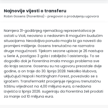
Najnovije vijesti o transferu
Robin Gosens (Fiorentina) - pregovori o produljenju ugovora
Namjera 31-godišnjeg njemačkog reprezentativca je
ostati u Violi, neovisno o nedavnim ili mogućim budućim
situacijama. Neodoljiva ponuda mogla bi ga navesti da
promijeni mišljenje. Gosens trenutačno ne razmatra
druge mogućnosti. Tijekom sezone upisao je 26 nastupa
u Serie A, postigao 3 gola i zabilježio 1 asistenciju. To se
dogodilo dok je Fiorentina imala mnogo problema sve
do kraja sezone. Gosensu su na ugovoru preostale dvije
godine, a on traje do 30. lipnja 2028. Nekoliko klubova,
uključujući Napoli i Nottingham Forest, povezivalo se s
igračem. Transfermarkt procjenjuje njegovu trenutačnu
tržišnu vrijednost na 4,00 milijuna eura, a nedavna
izvješća iz lipnja 2026. sugeriraju da Fiorentina želi prodati
za manje od 10 milijuna eura.