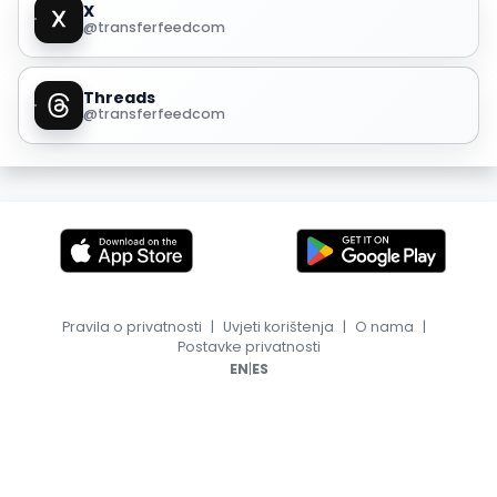
X
@transferfeedcom
Threads
@transferfeedcom
Pravila o privatnosti
|
Uvjeti korištenja
|
O nama
|
Postavke privatnosti
|
EN
ES