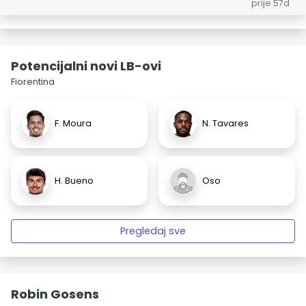
prije 57d
Potencijalni novi LB-ovi
Fiorentina
F. Moura
N. Tavares
H. Bueno
Oso
Pregledaj sve
Robin Gosens