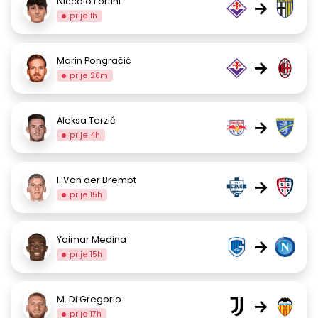
Niccolò Fortini
→
prije 1h
Marin Pongračić
→
prije 26m
Aleksa Terzić
→
prije 4h
I. Van der Brempt
→
prije 15h
Yaimar Medina
→
prije 15h
M. Di Gregorio
→
prije 17h