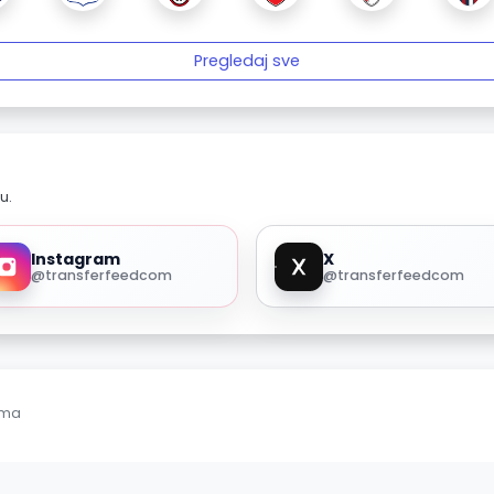
Pregledaj sve
u.
Instagram
X
@transferfeedcom
@transferfeedcom
ama