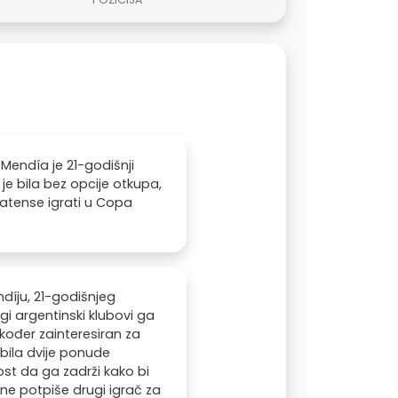
endía je 21-godišnji
e bila bez opcije otkupa,
latense igrati u Copa
díju, 21-godišnjeg
i argentinski klubovi ga
kođer zainteresiran za
bila dvije ponude
st da ga zadrži kako bi
 ne potpiše drugi igrač za