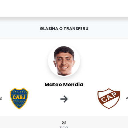
GLASINA O TRANSFERU
Mateo Mendia
→
rs
P
22
DOB