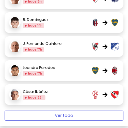
hace 8h
B. Domínguez
→
hace 14h
J. Fernando Quintero
→
hace 17h
Leandro Paredes
→
hace 17h
César Ibáñez
→
hace 23h
Ver todo