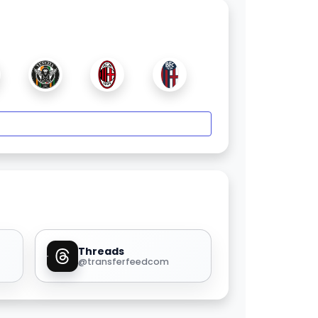
Threads
@transferfeedcom