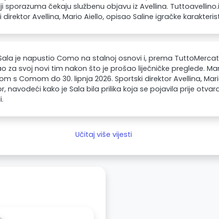
lji sporazuma čekaju službenu objavu iz Avellina. Tuttoavellino.it 
 direktor Avellina, Mario Aiello, opisao Saline igračke karakterist
Sala je napustio Como na stalnoj osnovi i, prema TuttoMerca
o za svoj novi tim nakon što je prošao liječničke preglede. Ma
m s Comom do 30. lipnja 2026. Sportski direktor Avellina, Mario
, navodeći kako je Sala bila prilika koja se pojavila prije otva
i.
Učitaj više vijesti