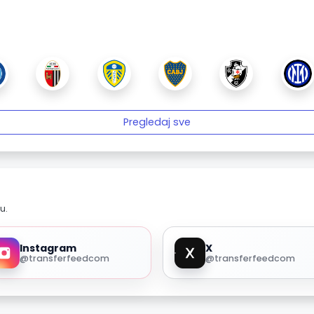
Pregledaj sve
u.
Instagram
X
@transferfeedcom
@transferfeedcom