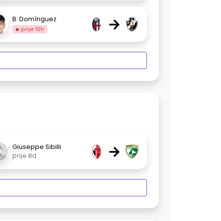
→
B. Domínguez
prije 10h
→
Giuseppe Sibilli
prije 8d