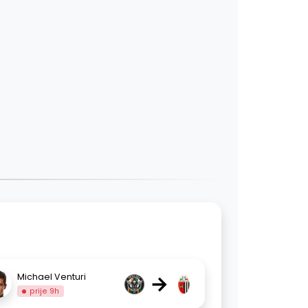
→
Michael Venturi
prije 9h