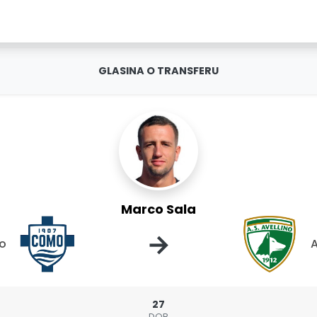
GLASINA O TRANSFERU
Marco Sala
→
o
A
27
DOB