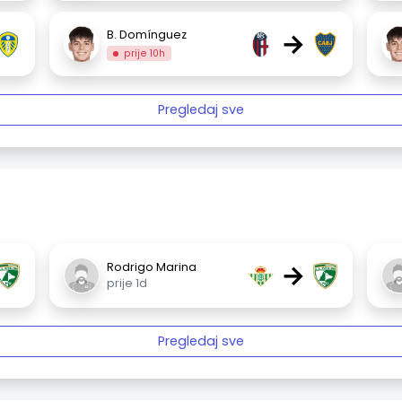
→
B. Domínguez
prije 10h
Pregledaj sve
→
Rodrigo Marina
prije 1d
Pregledaj sve