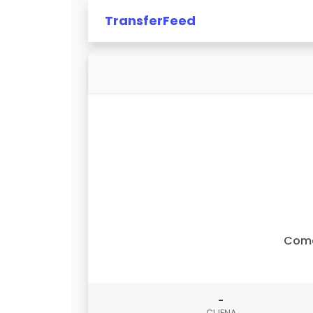
TransferFeed
Com
-
CIJENA