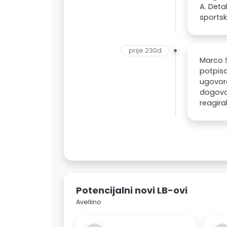
A. Deta
sportski
prije 230d
Marco 
potpisa
ugovoro
dogovor
reagiral
Potencijalni novi LB-ovi
Avellino