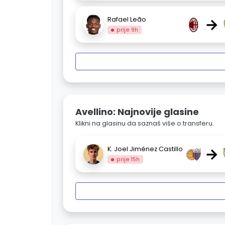
→
Rafael Leão
prije 9h
Avellino: Najnovije glasine
Klikni na glasinu da saznaš više o transferu.
→
K. Joel Jiménez Castillo
prije 15h