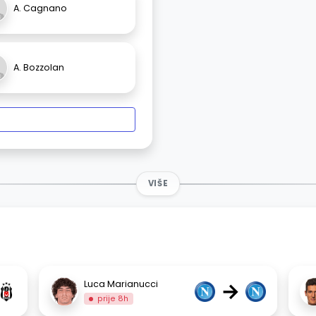
A. Cagnano
A. Bozzolan
VIŠE
→
Luca Marianucci
prije 8h