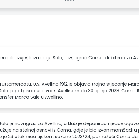
rcato izvještava da je Sala, bivši igrač Como, debitirao za Avell
uttomercatu, U.S. Avellino 1912 je objavio trajno stjecanje Mar
ala je potpisao ugovor s Avellinom do 30. lipnja 2028. Como 1
transfer Marca Sale u Avellino.
ala je novi igrač za Avellino, a klub je deponirao njegov ugov
ružuje na stalnoj osnovi iz Coma, gdje je bio izvan momčadi u 
 je 29 utakmica tijekom sezone 2023/24, pomažući Comu da os