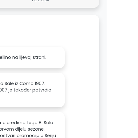
ino na lijevoj strani.
ca Sale iz Como 1907.
907 je također potvrdio
or u uredima Lega B. Sala
prvom dijelu sezone.
tvari promociju u Seriju