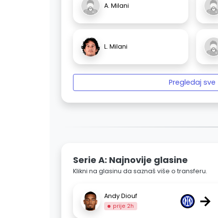
A. Milani
L. Milani
Pregledaj sve
Serie A: Najnovije glasine
Klikni na glasinu da saznaš više o transferu.
→
Andy Diouf
prije 2h