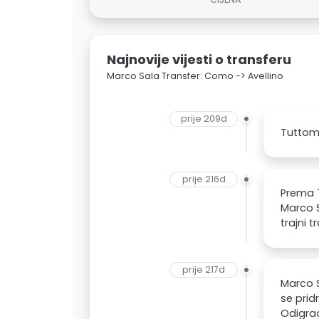
Najnovije vijesti o transferu
Marco Sala Transfer: Como -> Avellino
prije 209d
Tuttome
prije 216d
Prema T
Marco S
trajni 
prije 217d
Marco S
se prid
Odigrao