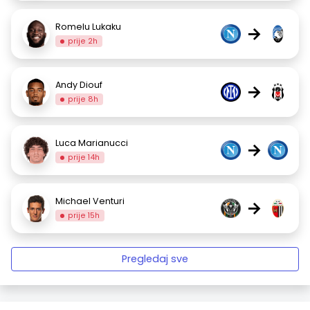
Romelu Lukaku
→
prije 2h
Andy Diouf
→
prije 8h
Luca Marianucci
→
prije 14h
Michael Venturi
→
prije 15h
Pregledaj sve