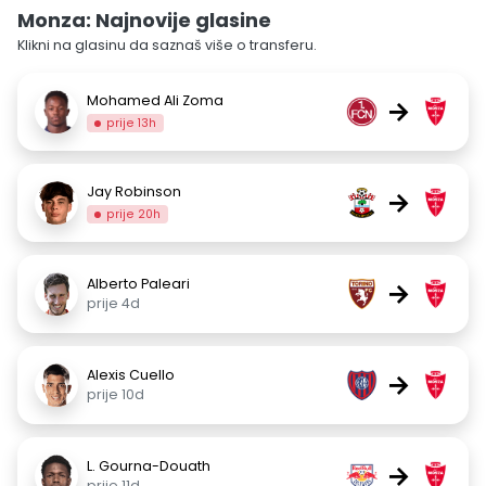
Monza: Najnovije glasine
Klikni na glasinu da saznaš više o transferu.
Mohamed Ali Zoma
→
prije 13h
Jay Robinson
→
prije 20h
Alberto Paleari
→
prije 4d
Alexis Cuello
→
prije 10d
L. Gourna-Douath
→
prije 11d