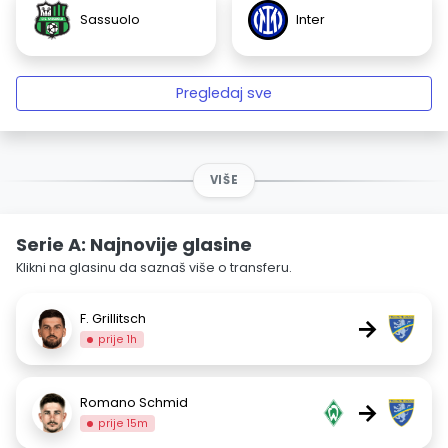
Sassuolo
Inter
Pregledaj sve
VIŠE
Serie A: Najnovije glasine
Klikni na glasinu da saznaš više o transferu.
F. Grillitsch
→
prije 1h
Romano Schmid
→
prije 15m