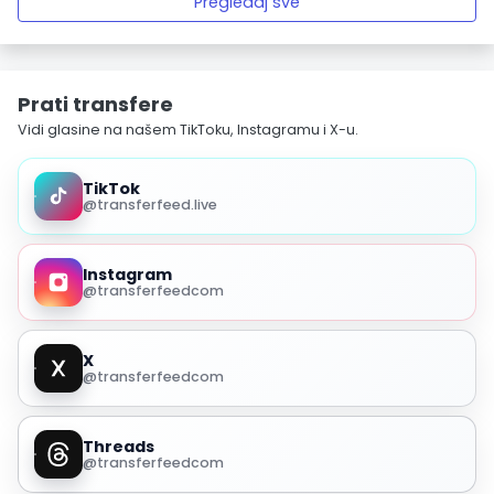
Pregledaj sve
Prati transfere
Vidi glasine na našem TikToku, Instagramu i X-u.
TikTok
@transferfeed.live
Instagram
@transferfeedcom
X
@transferfeedcom
Threads
@transferfeedcom