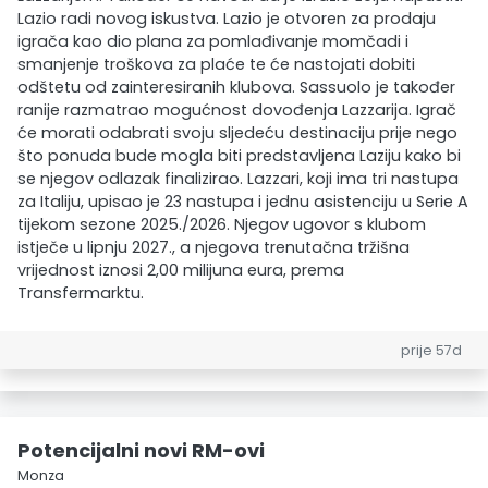
Lazio radi novog iskustva. Lazio je otvoren za prodaju
igrača kao dio plana za pomlađivanje momčadi i
smanjenje troškova za plaće te će nastojati dobiti
odštetu od zainteresiranih klubova. Sassuolo je također
ranije razmatrao mogućnost dovođenja Lazzarija. Igrač
će morati odabrati svoju sljedeću destinaciju prije nego
što ponuda bude mogla biti predstavljena Laziju kako bi
se njegov odlazak finalizirao. Lazzari, koji ima tri nastupa
za Italiju, upisao je 23 nastupa i jednu asistenciju u Serie A
tijekom sezone 2025./2026. Njegov ugovor s klubom
istječe u lipnju 2027., a njegova trenutačna tržišna
vrijednost iznosi 2,00 milijuna eura, prema
Transfermarktu.
prije 57d
Potencijalni novi RM-ovi
Monza