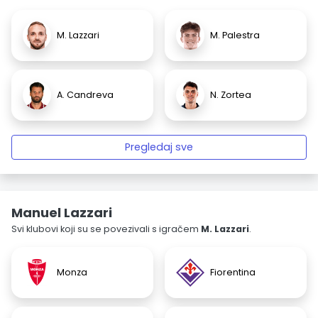
M. Lazzari
M. Palestra
A. Candreva
N. Zortea
Pregledaj sve
Manuel Lazzari
Svi klubovi koji su se povezivali s igračem
M. Lazzari
.
Monza
Fiorentina