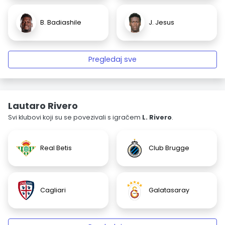
B. Badiashile
J. Jesus
Pregledaj sve
Lautaro Rivero
Svi klubovi koji su se povezivali s igračem
L. Rivero
.
Real Betis
Club Brugge
Cagliari
Galatasaray