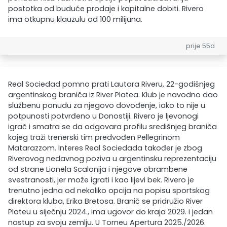
postotka od buduće prodaje i kapitalne dobiti. Rivero
ima otkupnu klauzulu od 100 milijuna.
prije 55d
Real Sociedad pomno prati Lautara Riveru, 22-godišnjeg
argentinskog braniča iz River Platea. Klub je navodno dao
službenu ponudu za njegovo dovođenje, iako to nije u
potpunosti potvrđeno u Donostiji. Rivero je ljevonogi
igrač i smatra se da odgovara profilu središnjeg braniča
kojeg traži trenerski tim predvođen Pellegrinom
Matarazzom. Interes Real Sociedada također je zbog
Riverovog nedavnog poziva u argentinsku reprezentaciju
od strane Lionela Scalonija i njegove obrambene
svestranosti, jer može igrati i kao lijevi bek. Rivero je
trenutno jedna od nekoliko opcija na popisu sportskog
direktora kluba, Erika Bretosa. Branič se pridružio River
Plateu u siječnju 2024., ima ugovor do kraja 2029. i jedan
nastup za svoju zemlju. U Torneu Apertura 2025./2026.