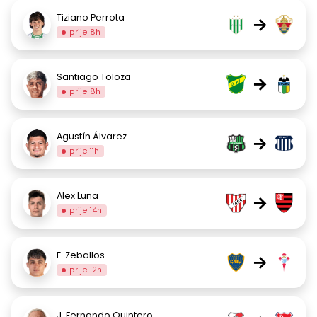
Tiziano Perrota
→
prije 8h
Santiago Toloza
→
prije 8h
Agustín Álvarez
→
prije 11h
Alex Luna
→
prije 14h
E. Zeballos
→
prije 12h
J. Fernando Quintero