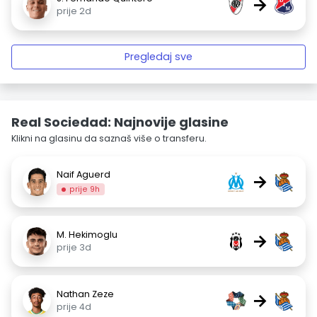
→
prije 2d
Pregledaj sve
Real Sociedad: Najnovije glasine
Klikni na glasinu da saznaš više o transferu.
Naif Aguerd
→
prije 9h
M. Hekimoglu
→
prije 3d
Nathan Zeze
→
prije 4d