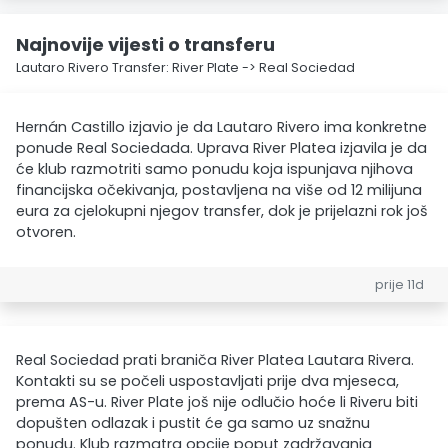
Najnovije vijesti o transferu
Lautaro Rivero Transfer: River Plate -> Real Sociedad
Hernán Castillo izjavio je da Lautaro Rivero ima konkretne
ponude Real Sociedada. Uprava River Platea izjavila je da
će klub razmotriti samo ponudu koja ispunjava njihova
financijska očekivanja, postavljena na više od 12 milijuna
eura za cjelokupni njegov transfer, dok je prijelazni rok još
otvoren.
prije 11d
Real Sociedad prati braniča River Platea Lautara Rivera.
Kontakti su se počeli uspostavljati prije dva mjeseca,
prema AS-u. River Plate još nije odlučio hoće li Riveru biti
dopušten odlazak i pustit će ga samo uz snažnu
ponudu. Klub razmatra opcije poput zadržavanja