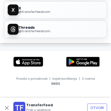
X
@transferfeedcom
Threads
@transferfeedcom
Pravila o privatnosti
|
Uvjeti korištenja
|
O nama
|
EN
ES
TransferFeed
OTVORI
Prati u aplikaciji