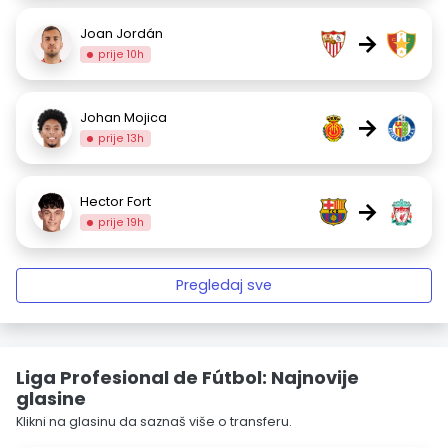
Joan Jordán
→
prije 10h
Johan Mojica
→
prije 13h
Hector Fort
→
prije 19h
Pregledaj sve
Liga Profesional de Fútbol: Najnovije
glasine
Klikni na glasinu da saznaš više o transferu.