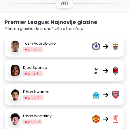
VIŠE
Premier League: Najnovije glasine
Klikni na glasinu da saznaš više o transferu.
Tosin Adarabioyo
→
prije 5h
Djed Spence
→
prije 9h
Ethan Nwaneri
→
prije 10h
Ethan Wheatley
→
prije 11h