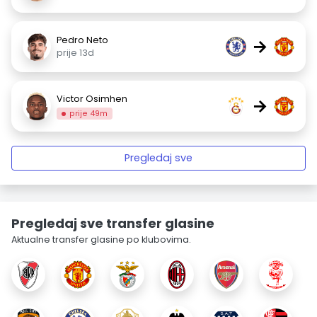
Pedro Neto
→
prije 13d
Victor Osimhen
→
prije 49m
Pregledaj sve
Pregledaj sve transfer glasine
Aktualne transfer glasine po klubovima.