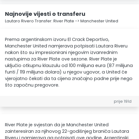
Najnovije vijesti o transferu
Lautaro Rivero Transfer: River Plate -> Manchester United
Prema argentinskom izvoru El Crack Deportivo,
Manchester United namjerava potpisati Lautara Riveru
nakon što su impresionirani njegovim izvanrednim
nastupima za River Plate ove sezone. River Plate je
uključio otkupnu klauzulu od 100 milijuna eura (87 milijuna
funti / 119 milijuna dolara) u njegov ugovor, a United će
vjerojatno čekati da ta cijena značajno padne prije nego
što započnu pregovore.
prije 191d
River Plate je svjestan da je Manchester United
zainteresiran za njihovog 22-godišnjeg braniča Lautara
Riveru i namjerava ga potpisati ove godine. Argentinski