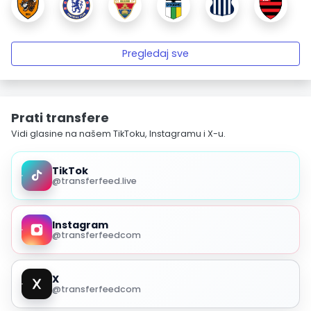
Pregledaj sve
Prati transfere
Vidi glasine na našem TikToku, Instagramu i X-u.
TikTok
@transferfeed.live
Instagram
@transferfeedcom
X
@transferfeedcom