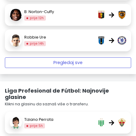
B. Norton-Cuffy
→
prije 12h
Robbie Ure
→
prije 14h
Pregledaj sve
Liga Profesional de Fútbol: Najnovije
glasine
Klikni na glasinu da saznaš više o transferu.
Tiziano Perrota
→
prije 5h