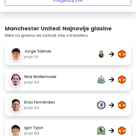
Pregledaj sve
Manchester United: Najnovije glasine
Klikni na glasinu da saznaš više o transferu.
Jorge Salinas
→
prije 1d
Nick Woltemade
→
prije 4d
Enzo Fernández
→
prije 5d
Igor Tyjon
→
prije 6d