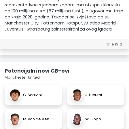
reprezentativac s jednom kapom ima otkupnu klauzulu
od 100 milijuna eura (87 milijuna funti), a ugovor mu traje
do kraja 2028. godine. Također se izvještava da su
Manchester City, Tottenham Hotspur, Atletico Madrid,
Juventus i Strasbourg zainteresirani za ovog igrača.
prije 191d
Potencijalni novi CB-ovi
Manchester United
G. Scalvini
J. Lucumi
M. van de Ven
W. Singo