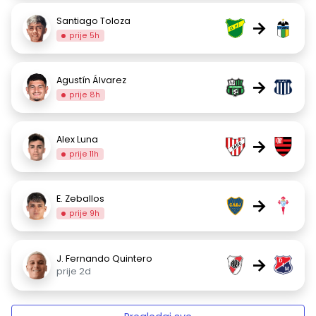
Santiago Toloza
→
prije 5h
Agustín Álvarez
→
prije 8h
Alex Luna
→
prije 11h
E. Zeballos
→
prije 9h
J. Fernando Quintero
→
prije 2d