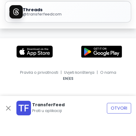
Threads
@transferfeedcom
Pravila o privatnosti
|
Uvjeti korištenja
|
O nama
|
EN
ES
TransferFeed
OTVORI
Prati u aplikaciji