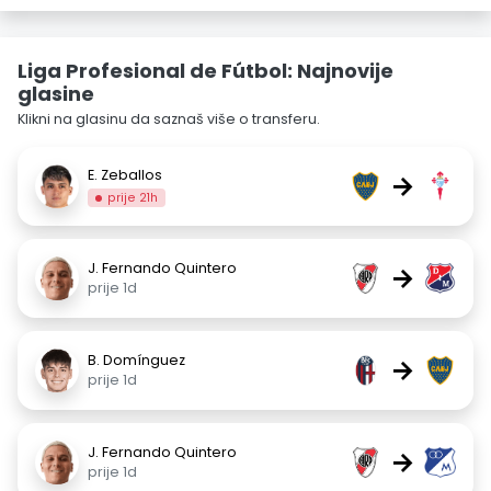
Liga Profesional de Fútbol: Najnovije
glasine
Klikni na glasinu da saznaš više o transferu.
E. Zeballos
→
prije 21h
J. Fernando Quintero
→
prije 1d
B. Domínguez
→
prije 1d
J. Fernando Quintero
→
prije 1d