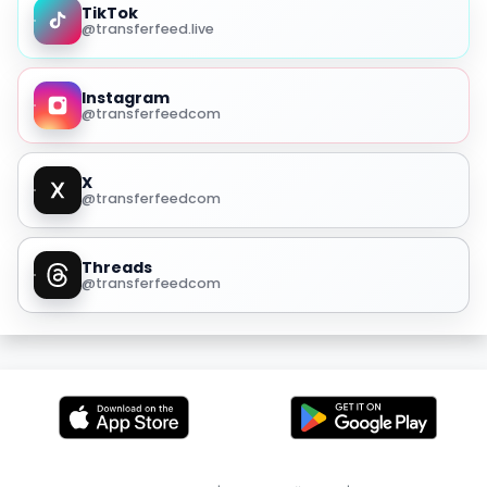
TikTok
@transferfeed.live
Instagram
@transferfeedcom
X
@transferfeedcom
Threads
@transferfeedcom