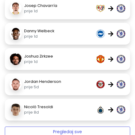
Josep Chavarría
→
prije 1d
Danny Welbeck
→
prije 1d
Joshua Zirkzee
→
prije 1d
Jordan Henderson
→
prije 5d
Nicolò Tresoldi
→
prije 8d
Pregledaj sve