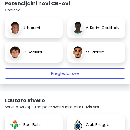
Potencijalni novi CB-ovi
Chelsea
J. Lucumi
A. Karim Coulibaly
G. Scalvini
M. Lacroix
Pregledaj sve
Lautaro Rivero
Svi klubovi koji su se povezivali s igračem
L. Rivero
.
Real Betis
Club Brugge