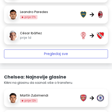
Leandro Paredes
→
prije 17h
César Ibáñez
→
prije 1d
Pregledaj sve
Chelsea: Najnovije glasine
Klikni na glasinu da saznaš više o transferu.
Martín Zubimendi
→
prije 12h