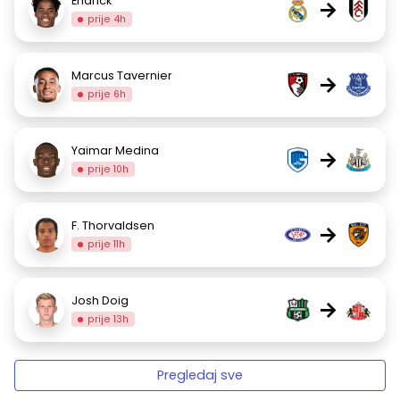
Endrick
→
prije 4h
Marcus Tavernier
→
prije 6h
Yaimar Medina
→
prije 10h
F. Thorvaldsen
→
prije 11h
Josh Doig
→
prije 13h
Pregledaj sve