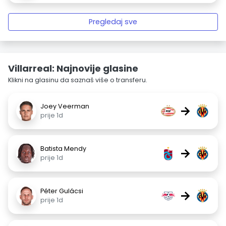
Pregledaj sve
Villarreal: Najnovije glasine
Klikni na glasinu da saznaš više o transferu.
Joey Veerman
→
prije 1d
Batista Mendy
→
prije 1d
Péter Gulácsi
→
prije 1d