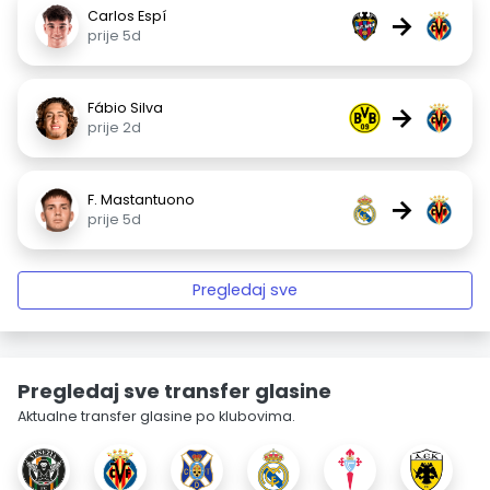
Carlos Espí
→
prije 5d
Fábio Silva
→
prije 2d
F. Mastantuono
→
prije 5d
Pregledaj sve
Pregledaj sve transfer glasine
Aktualne transfer glasine po klubovima.