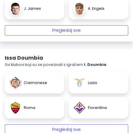
J. James
A. Engels
Pregledaj sve
Issa Doumbia
Svi klubovi koji su se povezivali s igračem
I. Doumbia
.
Cremonese
Lazio
Roma
Fiorentina
Pregledaj sve