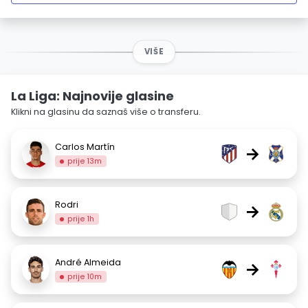
VIŠE
La Liga: Najnovije glasine
Klikni na glasinu da saznaš više o transferu.
Carlos Martín
→
prije 13m
Rodri
→
prije 1h
André Almeida
→
prije 10m