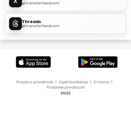
@transferfeedcom
Threads
@transferfeedcom
Pravila o privatnosti
|
Uvjeti korištenja
|
O nama
|
Postavke privatnosti
|
EN
ES