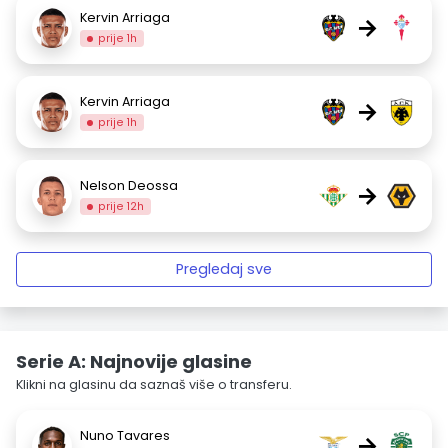
Kervin Arriaga
→
prije 1h
Kervin Arriaga
→
prije 1h
Nelson Deossa
→
prije 12h
Pregledaj sve
Serie A: Najnovije glasine
Klikni na glasinu da saznaš više o transferu.
Nuno Tavares
→