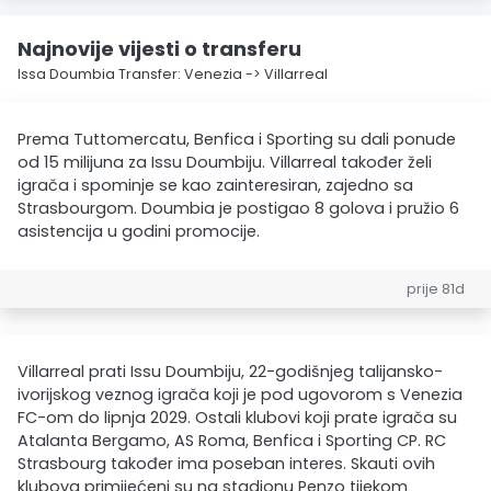
Najnovije vijesti o transferu
Issa Doumbia Transfer: Venezia -> Villarreal
Prema Tuttomercatu, Benfica i Sporting su dali ponude
od 15 milijuna za Issu Doumbiju. Villarreal također želi
igrača i spominje se kao zainteresiran, zajedno sa
Strasbourgom. Doumbia je postigao 8 golova i pružio 6
asistencija u godini promocije.
prije 81d
Villarreal prati Issu Doumbiju, 22-godišnjeg talijansko-
ivorijskog veznog igrača koji je pod ugovorom s Venezia
FC-om do lipnja 2029. Ostali klubovi koji prate igrača su
Atalanta Bergamo, AS Roma, Benfica i Sporting CP. RC
Strasbourg također ima poseban interes. Skauti ovih
klubova primijećeni su na stadionu Penzo tijekom