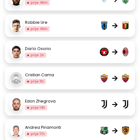
prije 46m
Robbie Ure
→
prije 49m
Darío Osorio
→
prije 2h
Cristian Cama
→
prije 11h
Edon Zhegrova
→
prije 14h
Andrea Pinamonti
→
prije 17h