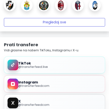
Pregledaj sve
Prati transfere
Vidi glasine na našem TikToku, Instagramu i X-u.
TikTok
@transferfeed.live
Instagram
@transferfeedcom
X
@transferfeedcom