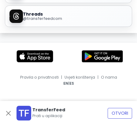
Threads
@transferfeedcom
Pravila o privatnosti
|
Uvjeti korištenja
|
O nama
|
EN
ES
TransferFeed
OTVORI
Prati u aplikaciji