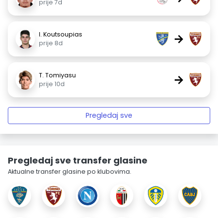
prije 7d
I. Koutsoupias
→
prije 8d
T. Tomiyasu
→
prije 10d
Pregledaj sve
Pregledaj sve transfer glasine
Aktualne transfer glasine po klubovima.