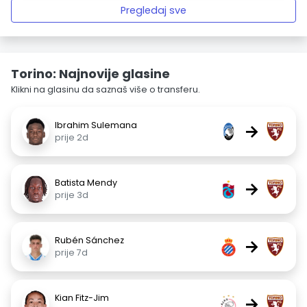
Pregledaj sve
Torino: Najnovije glasine
Klikni na glasinu da saznaš više o transferu.
Ibrahim Sulemana
→
prije 2d
Batista Mendy
→
prije 3d
Rubén Sánchez
→
prije 7d
Kian Fitz-Jim
→