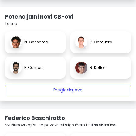
Potencijalni novi CB-ovi
Torino
N. Gassama
P. Comuzzo
E. Cömert
R. Kofler
Pregledaj sve
Federico Baschirotto
Svi klubovi koji su se povezivali s igračem
F. Baschirotto
.