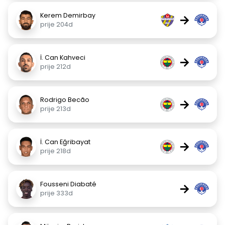
Kerem Demirbay
→
prije 204d
İ. Can Kahveci
→
prije 212d
Rodrigo Becão
→
prije 213d
İ. Can Eğribayat
→
prije 218d
Fousseni Diabaté
→
prije 333d