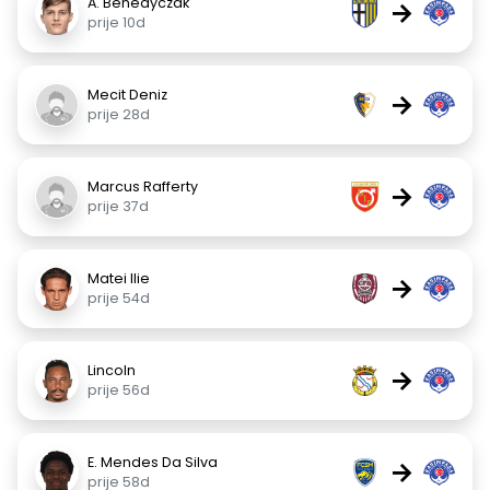
A. Benedyczak
→
prije 10d
Mecit Deniz
→
prije 28d
Marcus Rafferty
→
prije 37d
Matei Ilie
→
prije 54d
Lincoln
→
prije 56d
E. Mendes Da Silva
→
prije 58d