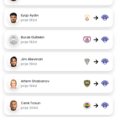
Eyüp Aydın
→
prije 182d
Burak Gültekin
→
prije 182d
Jim Allevinah
→
prije 190d
Artem Shabanov
→
prije 194d
Cenk Tosun
→
prije 204d