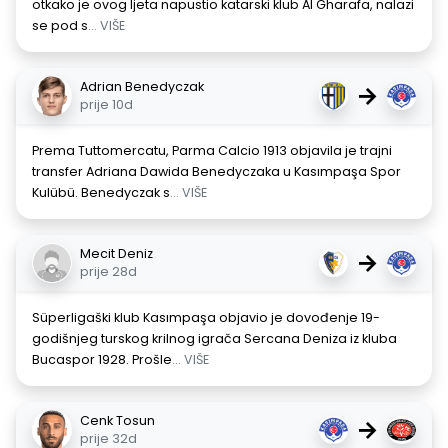
otkako je ovog ljeta napustio katarski klub Al Gharafa, nalazi
se pod s
... VIŠE
Adrian Benedyczak
→
prije 10d
Prema Tuttomercatu, Parma Calcio 1913 objavila je trajni
transfer Adriana Dawida Benedyczaka u Kasımpaşa Spor
Kulübü. Benedyczak s
... VIŠE
Mecit Deniz
→
prije 28d
Süperligaški klub Kasımpaşa objavio je dovođenje 19-
godišnjeg turskog krilnog igrača Sercana Deniza iz kluba
Bucaspor 1928. Prošle
... VIŠE
Cenk Tosun
→
prije 32d