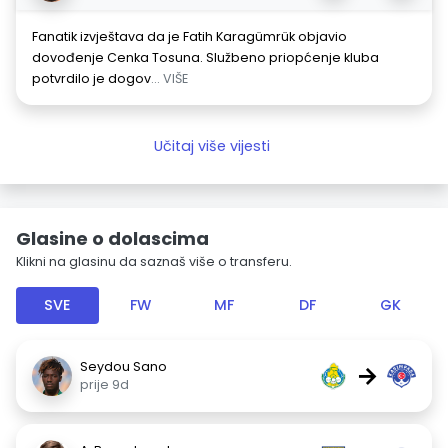
Fanatik izvještava da je Fatih Karagümrük objavio
dovođenje Cenka Tosuna. Službeno priopćenje kluba
potvrdilo je dogov
... VIŠE
Učitaj više vijesti
Glasine o dolascima
Klikni na glasinu da saznaš više o transferu.
SVE
FW
MF
DF
GK
Seydou Sano
→
prije 9d