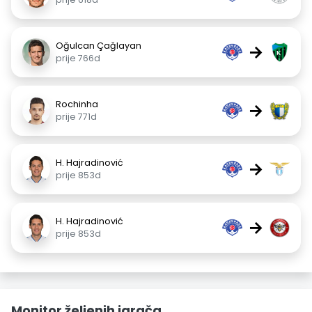
Oğulcan Çağlayan
→
prije 766d
Rochinha
→
prije 771d
H. Hajradinović
→
prije 853d
H. Hajradinović
→
prije 853d
Monitor željenih igrača