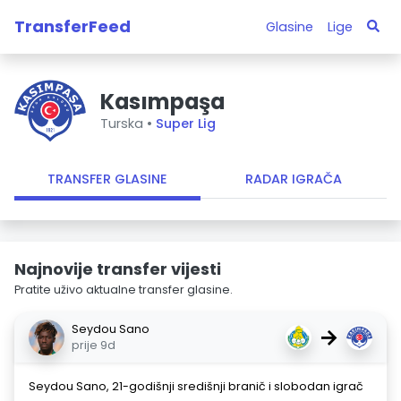
TransferFeed
Glasine
Lige
Kasımpaşa
Turska •
Super Lig
TRANSFER GLASINE
RADAR IGRAČA
Najnovije transfer vijesti
Pratite uživo aktualne transfer glasine.
Seydou Sano
→
prije 9d
Seydou Sano, 21-godišnji središnji branič i slobodan igrač