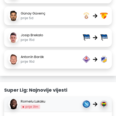
Günay Güvenç
→
prije 5d
Josip Brekalo
→
prije 15d
Antonín Barák
→
prije 16d
Super Lig: Najnovije vijesti
Romelu Lukaku
→
prije 31m