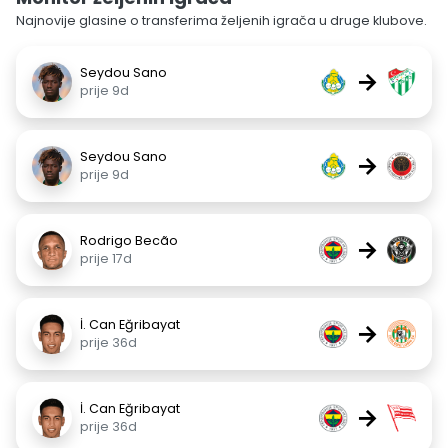
Najnovije glasine o transferima željenih igrača u druge klubove.
Seydou Sano
→
prije 9d
Seydou Sano
→
prije 9d
Rodrigo Becão
→
prije 17d
İ. Can Eğribayat
→
prije 36d
İ. Can Eğribayat
→
prije 36d