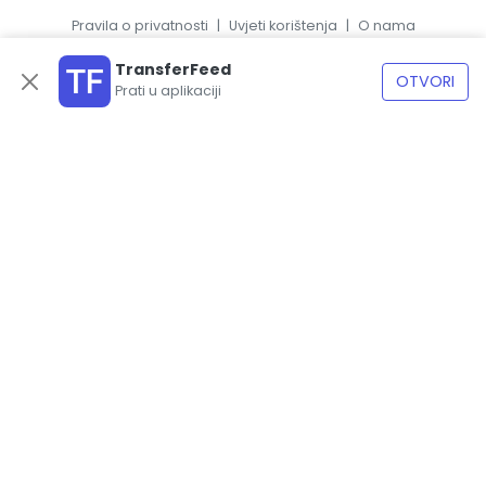
Pravila o privatnosti
|
Uvjeti korištenja
|
O nama
|
EN
ES
TransferFeed
OTVORI
Prati u aplikaciji
© 2026, TransferFeed.