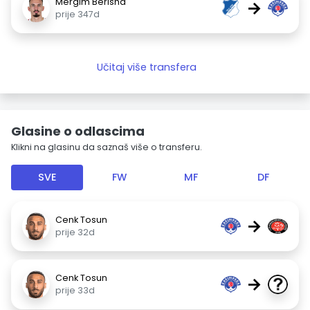
Mërgim Berisha
→
prije 347d
Učitaj više transfera
Glasine o odlascima
Klikni na glasinu da saznaš više o transferu.
SVE
FW
MF
DF
Cenk Tosun
→
prije 32d
Cenk Tosun
→
prije 33d