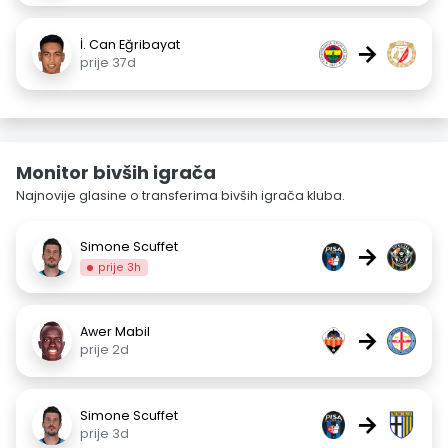
İ. Can Eğribayat
→
prije 37d
Monitor bivših igrača
Najnovije glasine o transferima bivših igrača kluba.
Simone Scuffet
→
prije 3h
Awer Mabil
→
prije 2d
Simone Scuffet
→
prije 3d