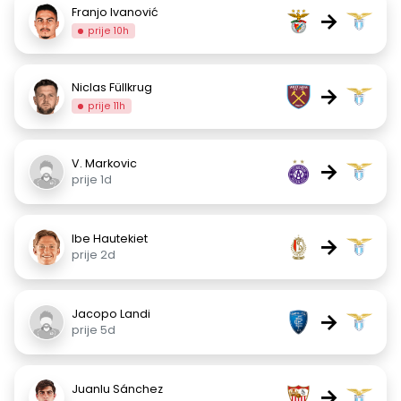
Franjo Ivanović
→
prije 10h
Niclas Füllkrug
→
prije 11h
V. Markovic
→
prije 1d
Ibe Hautekiet
→
prije 2d
Jacopo Landi
→
prije 5d
Juanlu Sánchez
→