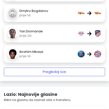
Dmytro Bogdanov
→
prije 1d
Yan Diomande
→
prije 2d
Ibrahim Mbaye
→
prije 1d
Pregledaj sve
Lazio: Najnovije glasine
Klikni na glasinu da saznaš više o transferu.