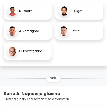
D. Doekhi
S. Gigot
A. Romagnoli
Patric
O. Provstgaard
VIŠE
Serie A: Najnovije glasine
Klikni na glasinu da saznaš više o transferu.