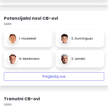
Potencijalni novi CB-ovi
Lazio
I. Hautekiet
S. Domínguez
N. Markmann
S. Lemkin
Pregledaj sve
Trenutni CB-ovi
Lazio