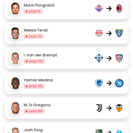
Marin Pongračić
→
prije 1h
Aleksa Terzić
→
prije 2h
I. Van der Brempt
→
prije 13h
Yaimar Medina
→
prije 13h
M. Di Gregorio
→
prije 15h
Josh Doig
→