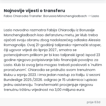
Najnovije vijesti o transferu
Fabio Chiarodia Transfer: Borussia Mönchengladbach -> Lazio
Lazio navodno razmatra Fabija Chiarodiju iz Borussije
Monchengladbach kao defanzivnu metu, jer klub treba
ojačati svoju obranu zbog nadolazećeg odlaska Alessia
Romagnolija. Ovaj 21-godišnji talijansko-njemački stoper,
čiji ugovor vrijedi do lipnja 2027., smatra se
potencijalnom prilikom jer bi kao talijanski igrač ispod 23
godine njegovo potpisivanje bilo financijski povoljno za
Lazio. Klub bi ovog ljeta mogao trebati poslovati s 'nultim
proračunom'. Chiarodia se pridružio svom trenutnom
klubu u srpnju 2023. i ima jedan nastup za Italiju. U sezoni
Bundeslige 2025./2026. odigrao je 15 utakmica i upisao
jednu asistenciju. Transfermarkt procjenjuje njegovu
trenutnu tržišnu vrijednost na 3,00 milijuna eura.
prije 63d