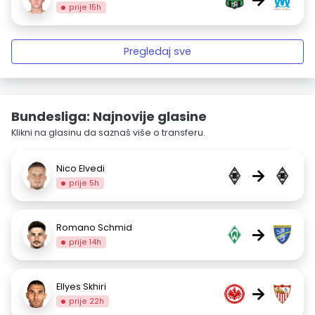
prije 15h
Pregledaj sve
Bundesliga: Najnovije glasine
Klikni na glasinu da saznaš više o transferu.
Nico Elvedi
→
prije 5h
Romano Schmid
→
prije 14h
Ellyes Skhiri
→
prije 22h