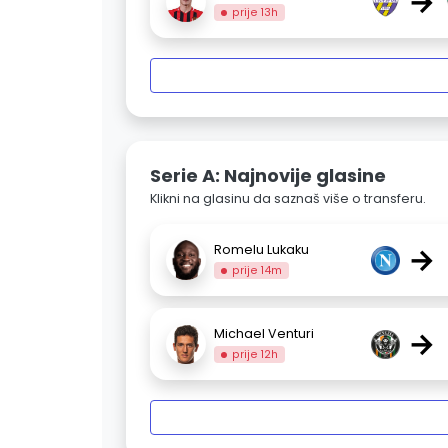
→
prije 13h
Serie A: Najnovije glasine
Klikni na glasinu da saznaš više o transferu.
→
Romelu Lukaku
prije 14m
→
Michael Venturi
prije 12h