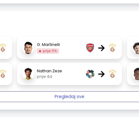
→
G. Martinelli
prije 17h
→
Nathan Zeze
prije 4d
Pregledaj sve