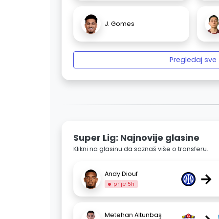
J. Gomes
Pregledaj sve
Super Lig: Najnovije glasine
Klikni na glasinu da saznaš više o transferu.
→
Andy Diouf
prije 5h
Metehan Altunbaş