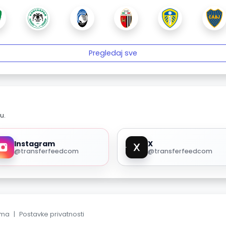
Pregledaj sve
u.
Instagram
X
@transferfeedcom
@transferfeedcom
ama
|
Postavke privatnosti