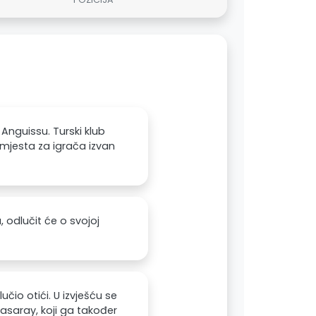
nguissu. Turski klub
mjesta za igrača izvan
 odlučit će o svojoj
učio otići. U izvješću se
tasaray, koji ga također