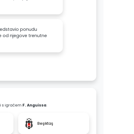
predstavio ponudu
iše od njegove trenutne
ali s igračem
F. Anguissa
.
Beşiktaş