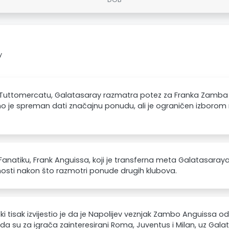
y
Tuttomercatu, Galatasaray razmatra potez za Franka Zamba A
 je spreman dati značajnu ponudu, ali je ograničen izborom 
anatiku, Frank Anguissa, koji je transferna meta Galatasaraya,
osti nakon što razmotri ponude drugih klubova.
ski tisak izvijestio je da je Napolijev veznjak Zambo Anguissa odl
da su za igrača zainteresirani Roma, Juventus i Milan, uz Gala