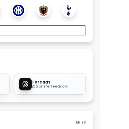
Threads
@transferfeedcom
|
EN
ES