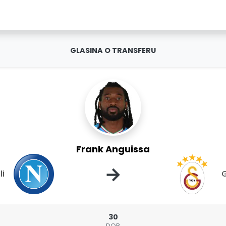
GLASINA O TRANSFERU
Frank Anguissa
→
li
G
30
DOB