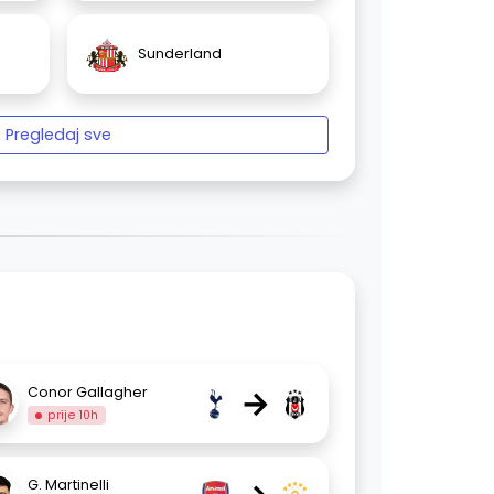
Sunderland
Pregledaj sve
→
Conor Gallagher
prije 10h
G. Martinelli