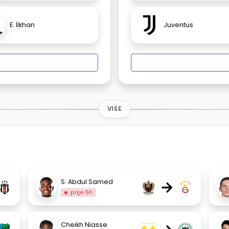
E. İlkhan
Juventus
VIŠE
→
S. Abdul Samed
prije 5h
Cheikh Niasse