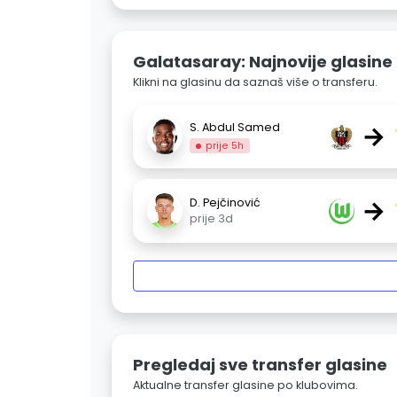
Galatasaray: Najnovije glasine
Klikni na glasinu da saznaš više o transferu.
→
S. Abdul Samed
prije 5h
→
D. Pejčinović
prije 3d
Pregledaj sve transfer glasine
Aktualne transfer glasine po klubovima.