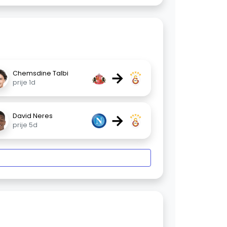
→
Chemsdine Talbi
prije 1d
→
David Neres
prije 5d