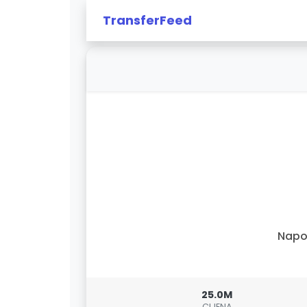
TransferFeed
Napo
25.0M
CIJENA