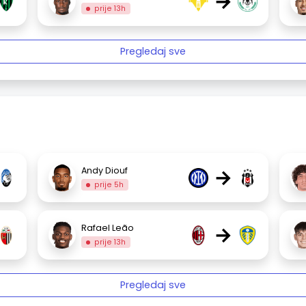
→
prije 13h
Pregledaj sve
→
Andy Diouf
prije 5h
→
Rafael Leão
prije 13h
Pregledaj sve