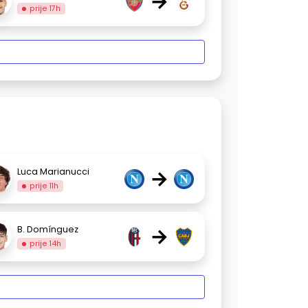
→
prije 17h
→
Luca Marianucci
prije 11h
→
B. Domínguez
prije 14h