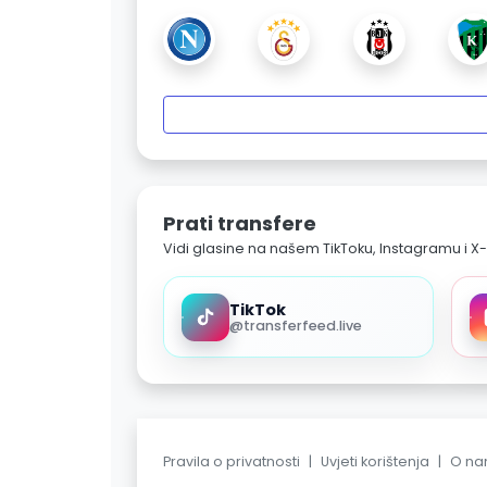
Prati transfere
Vidi glasine na našem TikToku, Instagramu i X-
TikTok
@transferfeed.live
Pravila o privatnosti
|
Uvjeti korištenja
|
O n