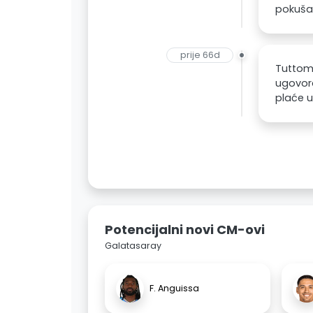
pokuša
prije 66d
Tuttome
ugovora
plaće u
Potencijalni novi CM-ovi
Galatasaray
F. Anguissa