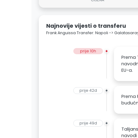
Najnovije vijesti o transferu
Frank Anguissa Transfer: Napoli -> Galatasara
prije 10h
Prema 
navodno
EU-a.
prije 42d
Prema F
budućn
prije 49d
Talijan
navodi 