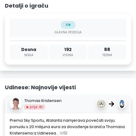
Detalji o igraču
CB
GLAVNA POZICIJA
Desna
192
88
NOGA
VISINA
TEŽINA
Udinese: Najnovije vijesti
Thomas Kristensen
→
prije 4h
Prema Sky Sportu, Atalanta namjerava povećati svoju
ponudu s 20 milijuna eura za dovođenje braniča Thomasa
Kristensena iz Udinesea
... VIŠE