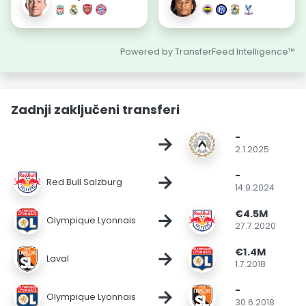
Powered by TransferFeed Intelligence™
Zadnji zaključeni transferi
-
→
2.1.2025
-
→
Red Bull Salzburg
14.9.2024
€4.5M
→
Olympique Lyonnais
27.7.2020
€1.4M
→
Laval
1.7.2018
-
→
Olympique Lyonnais
30.6.2018