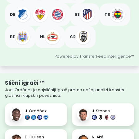
DE
ES
TR
BE
NL
GR
Powered by TransferFeed Intelligence™
Slični igrači ™
Joel Ordóñez je najsličniji igrač prema našoj analizi transfer
glasina i klupskih poveznica.
J. Ordóñez
J. Stones
D. Huijsen
N. Aké