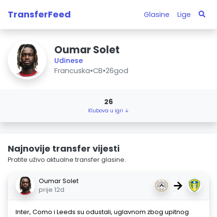
TransferFeed
Glasine
Lige
Oumar Solet
Udinese
Francuska
•
CB
•
26god
26
Klubova u igri ↓
Najnovije transfer vijesti
Pratite uživo aktualne transfer glasine.
Oumar Solet
→
prije 12d
Inter, Como i Leeds su odustali, uglavnom zbog upitnog