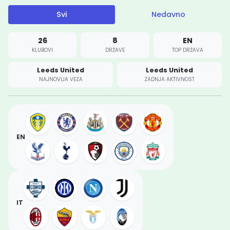
Svi
Nedavno
26
8
EN
KLUBOVI
DRŽAVE
TOP DRŽAVA
Leeds United
Leeds United
NAJNOVIJA VEZA
ZADNJA AKTIVNOST
EN
IT