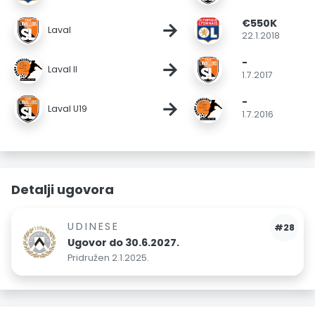
€550K
→
Laval
22.1.2018
-
→
Laval II
1.7.2017
-
→
Laval U19
1.7.2016
Detalji ugovora
UDINESE
#28
Ugovor do 30.6.2027.
Pridružen 2.1.2025.