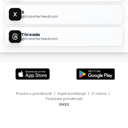
X
@transferfeedcom
Threads
@transferfeedcom
Pravila o privatnosti
|
Uvjeti korištenja
|
O nama
|
Postavke privatnosti
|
EN
ES