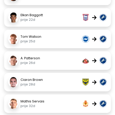
Elkan Baggott
→
prije 22d
Tom Watson
→
prije 25d
A. Patterson
→
prije 26d
Ciaron Brown
→
prije 28d
Mathis Servais
→
prije 32d