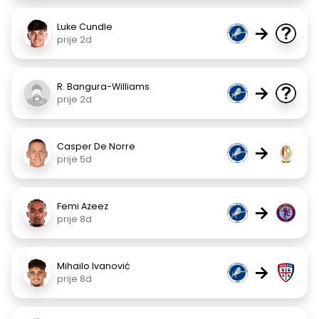
Luke Cundle
→
prije 2d
R. Bangura-Williams
→
prije 2d
Casper De Norre
→
prije 5d
Femi Azeez
→
prije 8d
Mihailo Ivanović
→
prije 8d