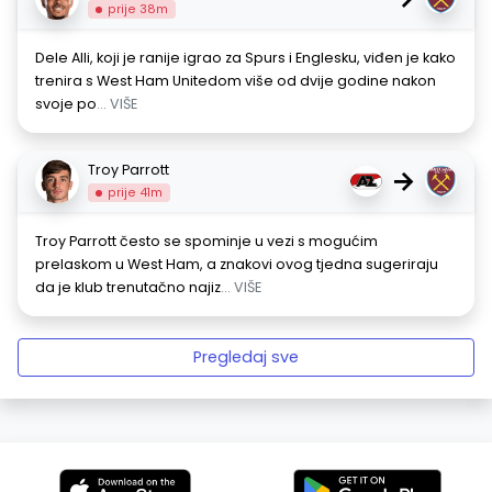
prije 38m
Dele Alli, koji je ranije igrao za Spurs i Englesku, viđen je kako
trenira s West Ham Unitedom više od dvije godine nakon
svoje po
... VIŠE
Troy Parrott
→
prije 41m
Troy Parrott često se spominje u vezi s mogućim
prelaskom u West Ham, a znakovi ovog tjedna sugeriraju
da je klub trenutačno najiz
... VIŠE
Pregledaj sve