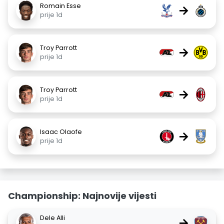
Romain Esse
→
prije 1d
Troy Parrott
→
prije 1d
Troy Parrott
→
prije 1d
Isaac Olaofe
→
prije 1d
Championship: Najnovije vijesti
Dele Alli
→