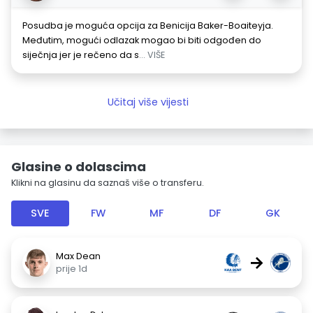
Posudba je moguća opcija za Benicija Baker-Boaiteyja.
Međutim, mogući odlazak mogao bi biti odgođen do
siječnja jer je rečeno da s
... VIŠE
Učitaj više vijesti
Glasine o dolascima
Klikni na glasinu da saznaš više o transferu.
SVE
FW
MF
DF
GK
Max Dean
→
prije 1d