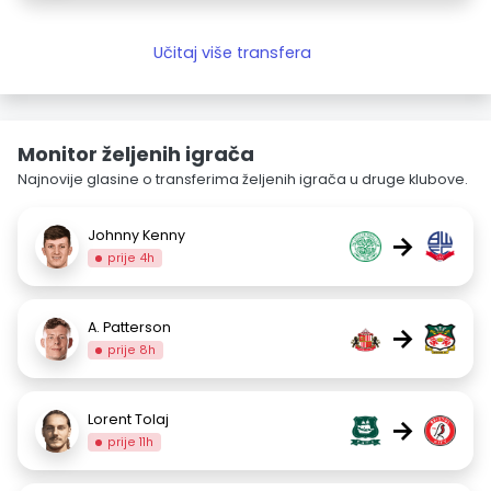
Učitaj više transfera
Monitor željenih igrača
Najnovije glasine o transferima željenih igrača u druge klubove.
Johnny Kenny
→
prije 4h
A. Patterson
→
prije 8h
Lorent Tolaj
→
prije 11h