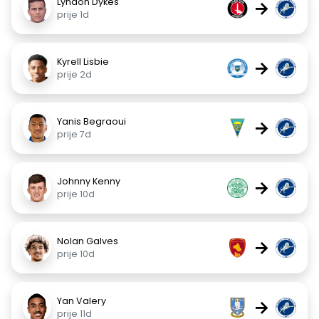
Lyndon Dykes
→
prije 1d
Kyrell Lisbie
→
prije 2d
Yanis Begraoui
→
prije 7d
Johnny Kenny
→
prije 10d
Nolan Galves
→
prije 10d
Yan Valery
→
prije 11d