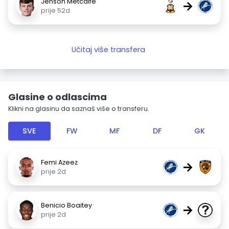
Jenson Metcalfe
→
prije 52d
Učitaj više transfera
Glasine o odlascima
Klikni na glasinu da saznaš više o transferu.
SVE
FW
MF
DF
GK
Femi Azeez
→
prije 2d
Benicio Boaitey
→
prije 2d