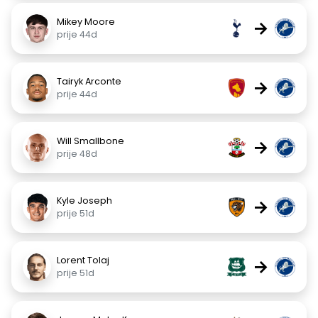
Mikey Moore
→
prije 44d
Tairyk Arconte
→
prije 44d
Will Smallbone
→
prije 48d
Kyle Joseph
→
prije 51d
Lorent Tolaj
→
prije 51d