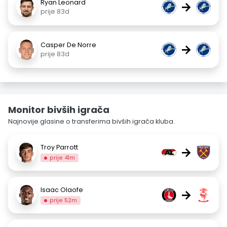
Ryan Leonard
→
prije 83d
Casper De Norre
→
prije 83d
Monitor bivših igrača
Najnovije glasine o transferima bivših igrača kluba.
Troy Parrott
→
prije 41m
Isaac Olaofe
→
prije 52m