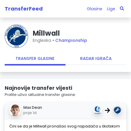
TransferFeed
Glasine
Lige
Millwall
Engleska •
Championship
TRANSFER GLASINE
RADAR IGRAČA
Najnovije transfer vijesti
Pratite uživo aktualne transfer glasine.
Max Dean
→
prije 1d
Čini se da je Millwall pronašao svog napadača u škotskom