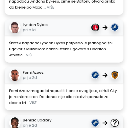
napadaču Lyndonu Dykesu, čime se Boltonu otvara prilika
da krene po Maxa
... VIŠE
Lyndon Dykes
→
prije 1d
Škotski napadač Lyndon Dykes potpisao je jednogodišnji
ugovor s Millwallom nakon isteka ugovora s Charlton
Athletic
... VIŠE
Femi Azeez
→
prije 2d
Femi Azeez mogao bi napustiti Lionse ovog ljeta, a Hull City
je zainteresiran. Do danas nije bilo nikakvih ponuda za
desno kri
... VIŠE
Benicio Boaitey
→
prije 2d