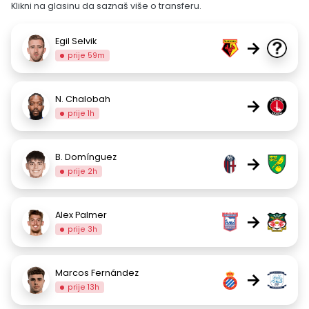
Klikni na glasinu da saznaš više o transferu.
Egil Selvik
→
prije 59m
N. Chalobah
→
prije 1h
B. Domínguez
→
prije 2h
Alex Palmer
→
prije 3h
Marcos Fernández
→
prije 13h