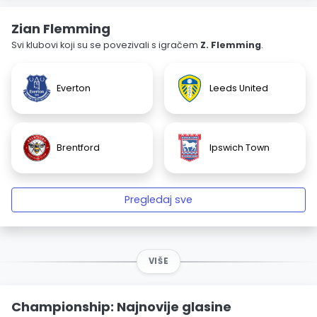
Zian Flemming
Svi klubovi koji su se povezivali s igračem
Z. Flemming
.
Everton
Leeds United
Brentford
Ipswich Town
Pregledaj sve
VIŠE
Championship: Najnovije glasine