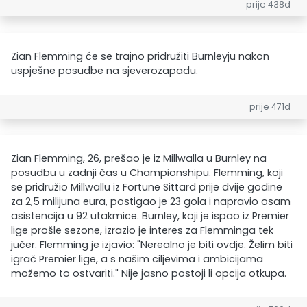
prije 438d
Zian Flemming će se trajno pridružiti Burnleyju nakon
uspješne posudbe na sjeverozapadu.
prije 471d
Zian Flemming, 26, prešao je iz Millwalla u Burnley na
posudbu u zadnji čas u Championshipu. Flemming, koji
se pridružio Millwallu iz Fortune Sittard prije dvije godine
za 2,5 milijuna eura, postigao je 23 gola i napravio osam
asistencija u 92 utakmice. Burnley, koji je ispao iz Premier
lige prošle sezone, izrazio je interes za Flemminga tek
jučer. Flemming je izjavio: "Nerealno je biti ovdje. Želim biti
igrač Premier lige, a s našim ciljevima i ambicijama
možemo to ostvariti." Nije jasno postoji li opcija otkupa.