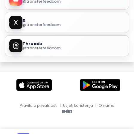
@transferfeedcom
X
@transferfeedcom
Threads
@transferfeedcom
Pravila o privatnosti
|
Uvjeti korištenja
|
O nama
|
EN
ES