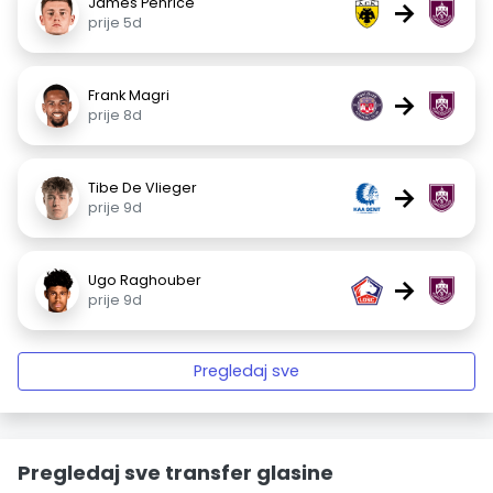
James Penrice
→
prije 5d
Frank Magri
→
prije 8d
Tibe De Vlieger
→
prije 9d
Ugo Raghouber
→
prije 9d
Pregledaj sve
Pregledaj sve transfer glasine