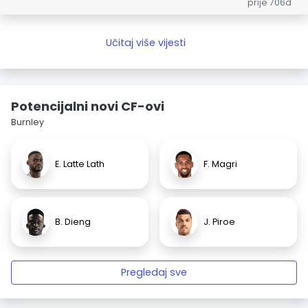
prije 706d
Učitaj više vijesti
Potencijalni novi CF-ovi
Burnley
E. Latte Lath
F. Magri
B. Dieng
J. Piroe
Pregledaj sve