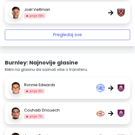
Joël Veltman
→
prije 19h
Pregledaj sve
Burnley: Najnovije glasine
Klikni na glasinu da saznaš više o transferu.
Ronnie Edwards
→
prije 5h
Couhaib Driouech
→
prije 7h