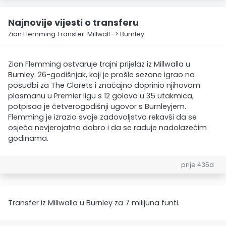
Najnovije vijesti o transferu
Zian Flemming Transfer: Millwall -> Burnley
Zian Flemming ostvaruje trajni prijelaz iz Millwalla u
Burnley. 26-godišnjak, koji je prošle sezone igrao na
posudbi za The Clarets i značajno doprinio njihovom
plasmanu u Premier ligu s 12 golova u 35 utakmica,
potpisao je četverogodišnji ugovor s Burnleyjem.
Flemming je izrazio svoje zadovoljstvo rekavši da se
osjeća nevjerojatno dobro i da se raduje nadolazećim
godinama.
prije 435d
Transfer iz Millwalla u Burnley za 7 milijuna funti.