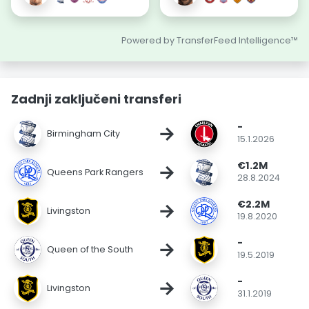
Powered by TransferFeed Intelligence™
Zadnji zaključeni transferi
-
→
Birmingham City
15.1.2026
€1.2M
→
Queens Park Rangers
28.8.2024
€2.2M
→
Livingston
19.8.2020
-
→
Queen of the South
19.5.2019
-
→
Livingston
31.1.2019