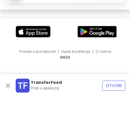
Pravila o privatnosti
|
Uvjeti korištenja
|
O nama
|
EN
ES
TransferFeed
OTVORI
Prati u aplikaciji