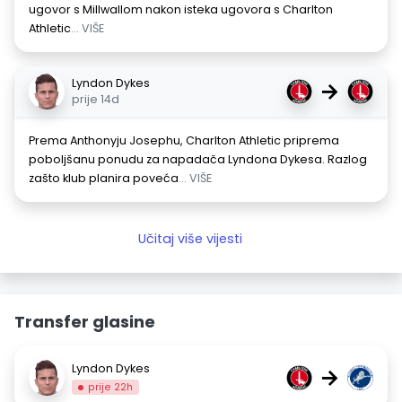
ugovor s Millwallom nakon isteka ugovora s Charlton
Athletic
... VIŠE
Lyndon Dykes
→
prije 14d
Prema Anthonyju Josephu, Charlton Athletic priprema
poboljšanu ponudu za napadača Lyndona Dykesa. Razlog
zašto klub planira poveća
... VIŠE
Učitaj više vijesti
Transfer glasine
Lyndon Dykes
→
prije 22h