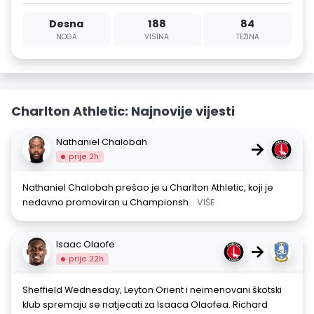
Desna
188
84
NOGA
VISINA
TEŽINA
Charlton Athletic: Najnovije vijesti
Nathaniel Chalobah
→
prije 2h
Nathaniel Chalobah prešao je u Charlton Athletic, koji je
nedavno promoviran u Championsh
... VIŠE
Isaac Olaofe
→
prije 22h
Sheffield Wednesday, Leyton Orient i neimenovani škotski
klub spremaju se natjecati za Isaaca Olaofea. Richard