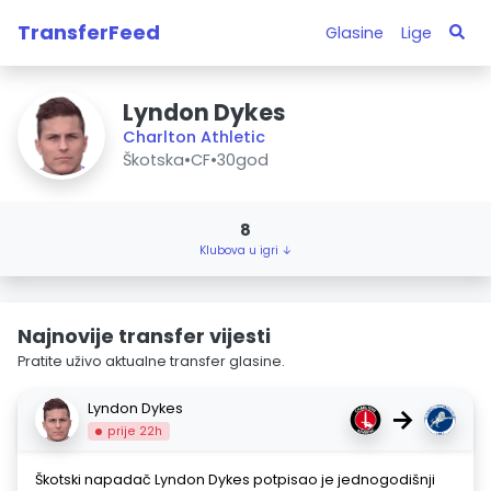
TransferFeed
Glasine
Lige
Lyndon Dykes
Charlton Athletic
Škotska
•
CF
•
30god
8
Klubova u igri ↓
Najnovije transfer vijesti
Pratite uživo aktualne transfer glasine.
Lyndon Dykes
→
prije 22h
Škotski napadač Lyndon Dykes potpisao je jednogodišnji