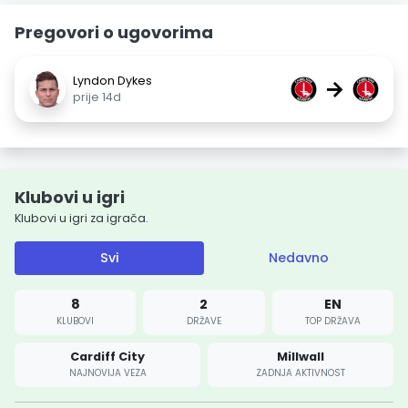
Pregovori o ugovorima
Lyndon Dykes
→
prije 14d
Klubovi u igri
Klubovi u igri za igrača.
Svi
Nedavno
8
2
EN
KLUBOVI
DRŽAVE
TOP DRŽAVA
Cardiff City
Millwall
NAJNOVIJA VEZA
ZADNJA AKTIVNOST