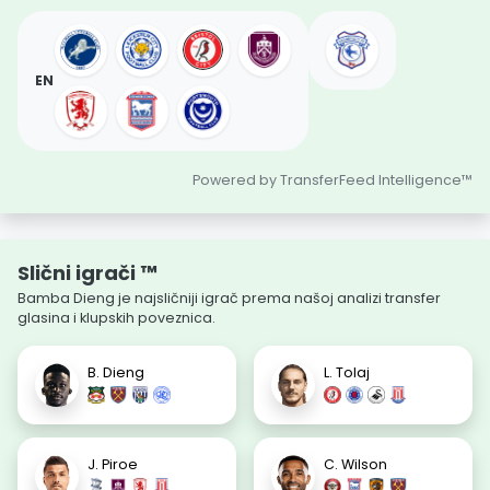
EN
Powered by TransferFeed Intelligence™
Slični igrači ™
Bamba Dieng je najsličniji igrač prema našoj analizi transfer
glasina i klupskih poveznica.
B. Dieng
L. Tolaj
J. Piroe
C. Wilson