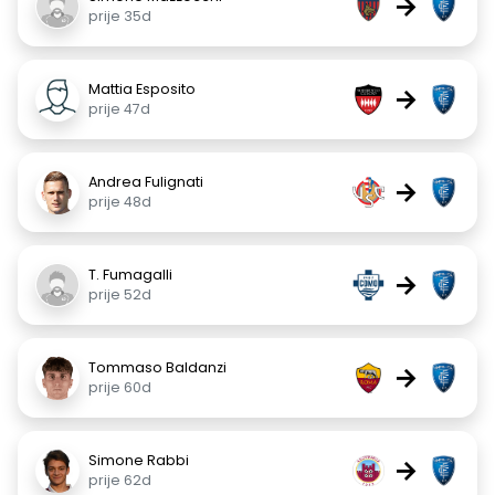
→
prije 35d
Mattia Esposito
→
prije 47d
Andrea Fulignati
→
prije 48d
T. Fumagalli
→
prije 52d
Tommaso Baldanzi
→
prije 60d
Simone Rabbi
→
prije 62d