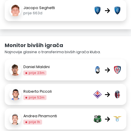
Jacopo Seghetti
→
prije 663d
Monitor bivših igrača
Najnovije glasine o transferima bivših igrača kluba.
Daniel Maldini
→
prije 23m
Roberto Piccoli
→
prije 52m
Andrea Pinamonti
→
prije 1h