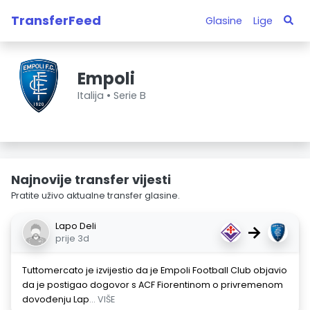
TransferFeed
Glasine
Lige
Empoli
Italija •
Serie B
Najnovije transfer vijesti
Pratite uživo aktualne transfer glasine.
Lapo Deli
→
prije 3d
Tuttomercato je izvijestio da je Empoli Football Club objavio
da je postigao dogovor s ACF Fiorentinom o privremenom
dovođenju Lap
... VIŠE