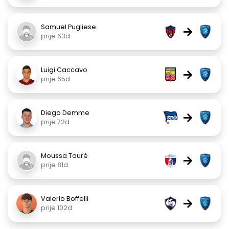
Samuel Pugliese
→
prije 63d
Luigi Caccavo
→
prije 65d
Diego Demme
→
prije 72d
Moussa Touré
→
prije 81d
Valerio Boffelli
→
prije 102d