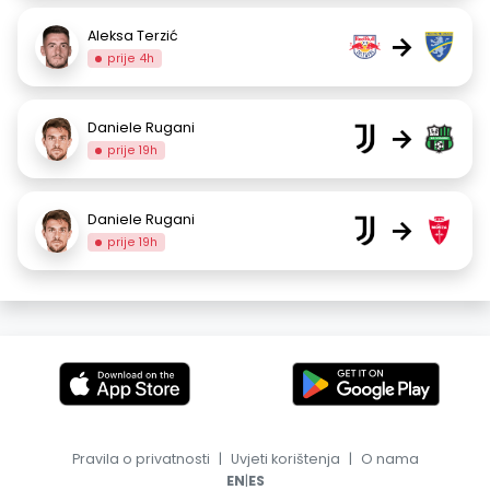
Aleksa Terzić
→
prije 4h
Daniele Rugani
→
prije 19h
Daniele Rugani
→
prije 19h
Pravila o privatnosti
|
Uvjeti korištenja
|
O nama
|
EN
ES