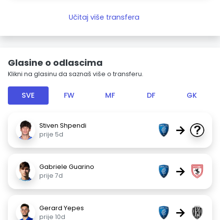
Učitaj više transfera
Glasine o odlascima
Klikni na glasinu da saznaš više o transferu.
SVE
FW
MF
DF
GK
Stiven Shpendi
→
prije 5d
Gabriele Guarino
→
prije 7d
Gerard Yepes
→
prije 10d