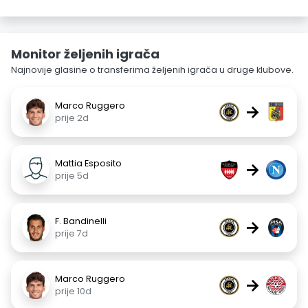
Monitor željenih igrača
Najnovije glasine o transferima željenih igrača u druge klubove.
Marco Ruggero
→
prije 2d
Mattia Esposito
→
prije 5d
F. Bandinelli
→
prije 7d
Marco Ruggero
→
prije 10d