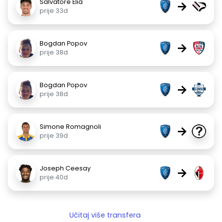
Salvatore Elia
→
prije 33d
Bogdan Popov
→
prije 38d
Bogdan Popov
→
prije 38d
Simone Romagnoli
→
prije 39d
Joseph Ceesay
→
prije 40d
Učitaj više transfera