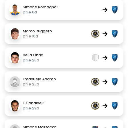
Simone Romagnoli
→
prije 6d
Marco Ruggero
→
prije 10d
Relja Obrić
→
prije 20d
Emanuele Adamo
→
prije 23d
F. Bandinelli
→
prije 29d
Simone Mazzocchi