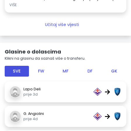
VIŠE
Učitaj više vijesti
Glasine o dolascima
Klikni na glasinu da saznaš više o transferu.
SVE
FW
MF
DF
GK
Lapo Deli
→
prije 3d
G. Angiolini
→
prije 4d