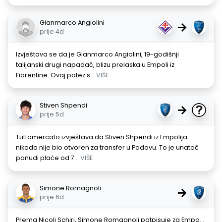
Gianmarco Angiolini
→
prije 4d
Izvještava se da je Gianmarco Angiolini, 19-godišnji
talijanski drugi napadač, blizu prelaska u Empoli iz
Fiorentine. Ovaj potez s
... VIŠE
Stiven Shpendi
→
prije 5d
Tuttomercato izvještava da Stiven Shpendi iz Empolija
nikada nije bio otvoren za transfer u Padovu. To je unatoč
ponudi plaće od 7
... VIŠE
Simone Romagnoli
→
prije 6d
Prema Nicoli Schiri, Simone Romagnoli potpisuje za Empo
...