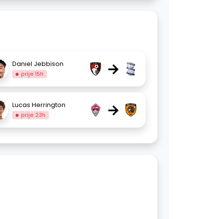
→
Daniel Jebbison
prije 15h
→
Lucas Herrington
prije 23h