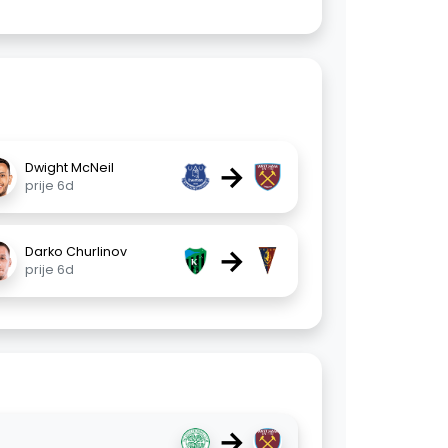
→
Dwight McNeil
prije 6d
→
Darko Churlinov
prije 6d
→