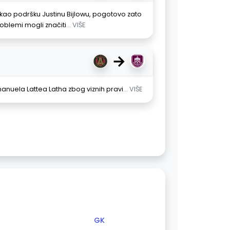
kao podršku Justinu Bijlowu, pogotovo zato
 problemi mogli značiti
... VIŠE
→
nuela Lattea Latha zbog viznih pravi
... VIŠE
GK