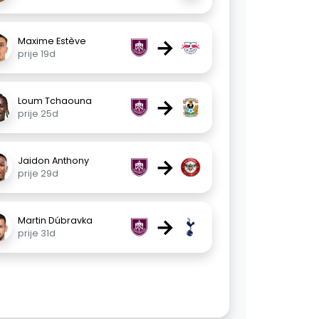
→
Maxime Estève
prije 19d
→
Loum Tchaouna
prije 25d
→
Jaidon Anthony
prije 29d
→
Martin Dúbravka
prije 31d