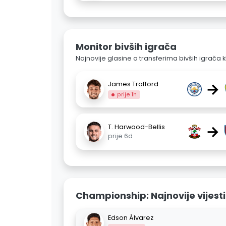
Monitor bivših igrača
Najnovije glasine o transferima bivših igrača k
→
James Trafford
prije 1h
→
T. Harwood-Bellis
prije 6d
Championship: Najnovije vijesti
Edson Álvarez