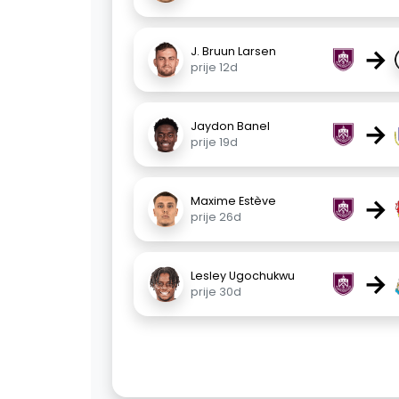
→
J. Bruun Larsen
prije 12d
→
Jaydon Banel
prije 19d
→
Maxime Estève
prije 26d
→
Lesley Ugochukwu
prije 30d