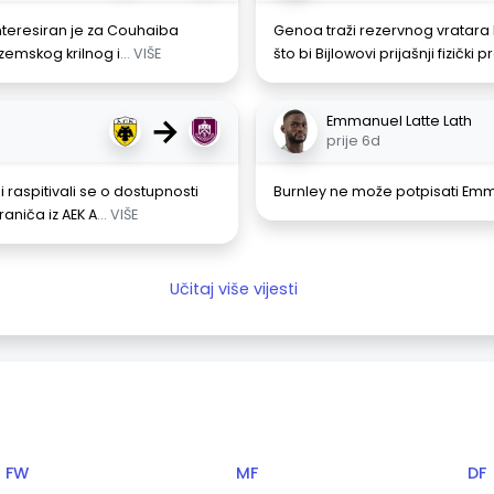
ainteresiran je za Couhaiba
Genoa traži rezervnog vratara 
emskog krilnog i
... VIŠE
što bi Bijlowovi prijašnji fizički
→
Emmanuel Latte Lath
prije 6d
 raspitivali se o dostupnosti
Burnley ne može potpisati Emma
aniča iz AEK A
... VIŠE
Učitaj više vijesti
FW
MF
DF