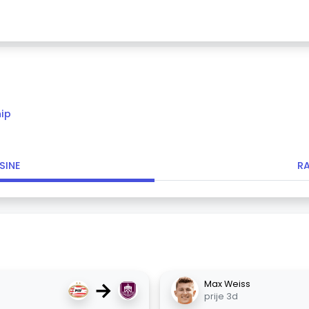
ip
SINE
R
→
Max Weiss
prije 3d