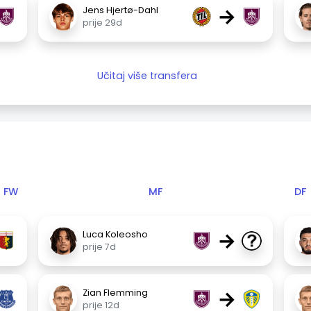
→
Jens Hjertø-Dahl
prije 29d
Učitaj više transfera
FW
MF
DF
→
Luca Koleosho
prije 7d
→
Zian Flemming
prije 12d