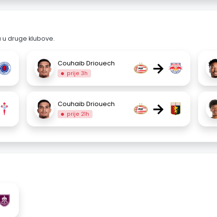
a u druge klubove.
→
Couhaib Driouech
prije 3h
→
Couhaib Driouech
prije 21h