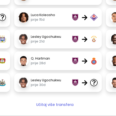
→
Luca Koleosho
prije 15d
→
Lesley Ugochukwu
prije 21d
→
Q. Hartman
prije 28d
→
Lesley Ugochukwu
prije 30d
Učitaj više transfera