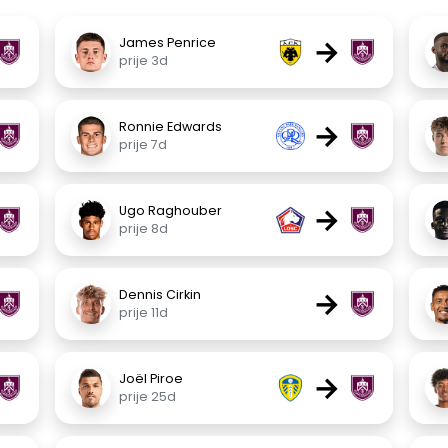
→
James Penrice
prije 3d
→
Ronnie Edwards
prije 7d
→
Ugo Raghouber
prije 8d
→
Dennis Cirkin
prije 11d
→
Joël Piroe
prije 25d