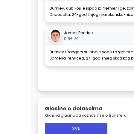
Burnley, klub koji je ispao iz Premier lige, z
Driouecha, 24-godišnjeg marokansko-nizoz
James Penrice
prije 3d
Burnley i Rangers su oboje vodili razgovore i
Jamesa Penricea, 27-godišnjeg škotskog br
Glasine o dolascima
Klikni na glasinu da saznaš više o transferu.
SVE