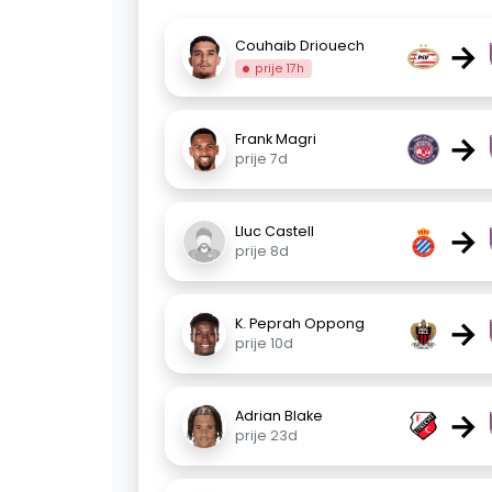
→
Couhaib Driouech
prije 17h
→
Frank Magri
prije 7d
→
Lluc Castell
prije 8d
→
K. Peprah Oppong
prije 10d
→
Adrian Blake
prije 23d