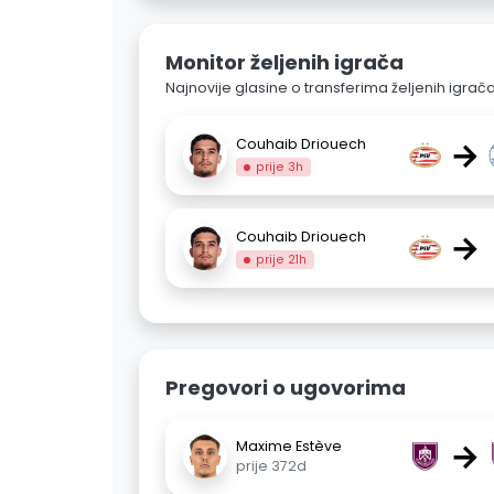
Monitor željenih igrača
Najnovije glasine o transferima željenih igrač
→
Couhaib Driouech
prije 3h
→
Couhaib Driouech
prije 21h
Pregovori o ugovorima
→
Maxime Estève
prije 372d