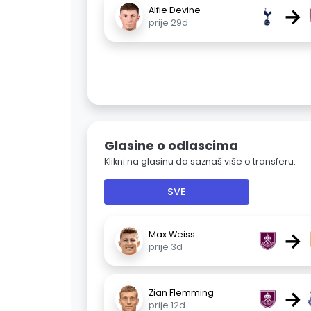
→
Alfie Devine
prije 29d
Glasine o odlascima
Klikni na glasinu da saznaš više o transferu.
SVE
→
Max Weiss
prije 3d
→
Zian Flemming
prije 12d