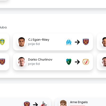
luba.
→
CJ Egan-Riley
prije 6d
→
Darko Churlinov
prije 6d
→
Arne Engels