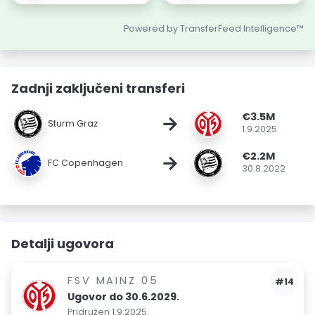
Powered by TransferFeed Intelligence™
Zadnji zaključeni transferi
€3.5M
→
Sturm Graz
1.9.2025
€2.2M
→
FC Copenhagen
30.8.2022
Detalji ugovora
FSV MAINZ 05
#14
Ugovor do 30.6.2029.
Pridružen 1.9.2025.