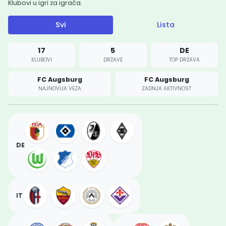
Klubovi u igri za igrača.
Svi
Lista
17
5
DE
KLUBOVI
DRŽAVE
TOP DRŽAVA
FC Augsburg
FC Augsburg
NAJNOVIJA VEZA
ZADNJA AKTIVNOST
DE
IT