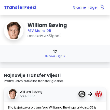
TransferFeed
Glasine
Lige
William Bøving
FSV Mainz 05
Danska
•
CF
•
23god
17
Klubova u igri ↓
Najnovije transfer vijesti
Pratite uživo aktualne transfer glasine.
William Bøving
→
prije 330d
Bild izvještava o transferu Williama Bøvinga u Mainz 05 iz