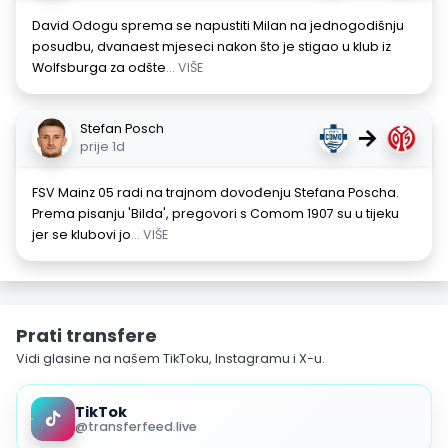
David Odogu sprema se napustiti Milan na jednogodišnju
posudbu, dvanaest mjeseci nakon što je stigao u klub iz
Wolfsburga za odšte
... VIŠE
Stefan Posch
→
prije 1d
FSV Mainz 05 radi na trajnom dovođenju Stefana Poscha.
Prema pisanju 'Bilda', pregovori s Comom 1907 su u tijeku
jer se klubovi jo
... VIŠE
Prati transfere
Vidi glasine na našem TikToku, Instagramu i X-u.
TikTok
@transferfeed.live