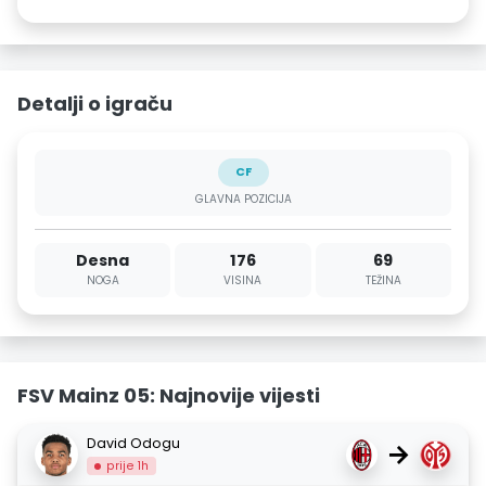
Detalji o igraču
CF
GLAVNA POZICIJA
Desna
176
69
NOGA
VISINA
TEŽINA
FSV Mainz 05: Najnovije vijesti
David Odogu
→
prije 1h