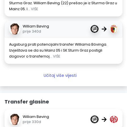
Sturma Graz. William Bøving (22) prešao je iz Sturma Graz u
Mainz 05. I
... VIŠE
William Bøving
→
prije 340d
Augsburg prati potencijalni transfer Williama Bövinga.
Izvještava se da su Mainz 05 i SK Sturm Graz postigli
dogovor o transfernoj
... VIŠE
Učitaj više vijesti
Transfer glasine
William Bøving
→
prije 330d