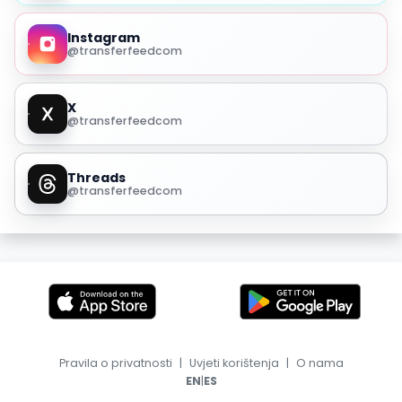
Instagram
@transferfeedcom
X
@transferfeedcom
Threads
@transferfeedcom
Pravila o privatnosti
|
Uvjeti korištenja
|
O nama
|
EN
ES