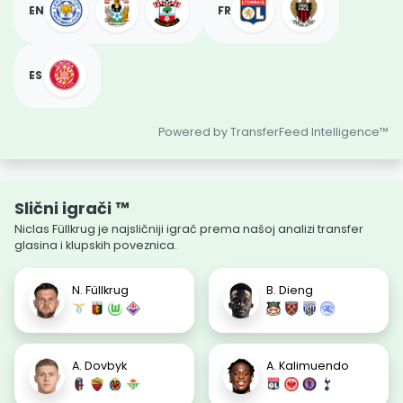
EN
FR
ES
Powered by TransferFeed Intelligence™
Slični igrači ™
Niclas Füllkrug je najsličniji igrač prema našoj analizi transfer
glasina i klupskih poveznica.
N. Füllkrug
B. Dieng
A. Dovbyk
A. Kalimuendo