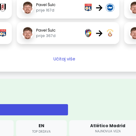
→
Pavel Šulc
prije 167d
→
Pavel Šulc
prije 367d
Učitaj više
EN
Atlético Madrid
NAJNOVIJA VEZA
TOP DRŽAVA