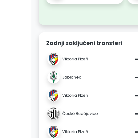
Zadnji zaključeni transferi
Viktoria Plzeň
Jablonec
Viktoria Plzeň
České Budějovice
Viktoria Plzeň