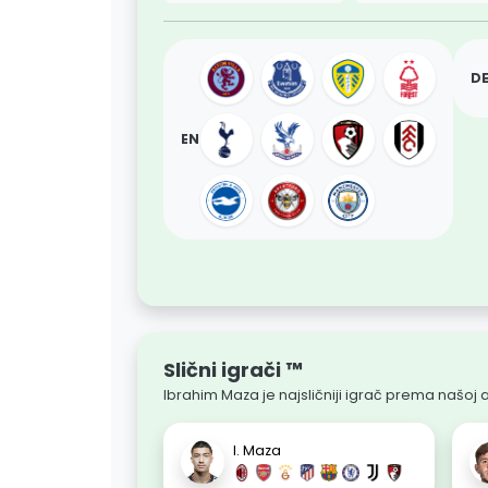
D
EN
Slični igrači ™
Ibrahim Maza je najsličniji igrač prema našoj an
I. Maza