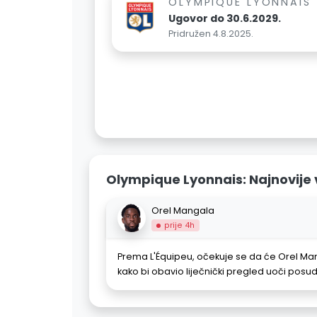
OLYMPIQUE LYONNAIS
Ugovor do 30.6.2029.
Pridružen 4.8.2025.
Olympique Lyonnais: Najnovije v
Orel Mangala
prije 4h
Prema L'Équipeu, očekuje se da će Orel Ma
kako bi obavio liječnički pregled uoči posu