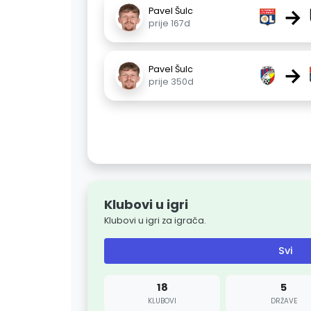
→
Pavel Šulc
prije 167d
→
Pavel Šulc
prije 350d
Klubovi u igri
Klubovi u igri za igrača.
Svi
18
5
KLUBOVI
DRŽAVE