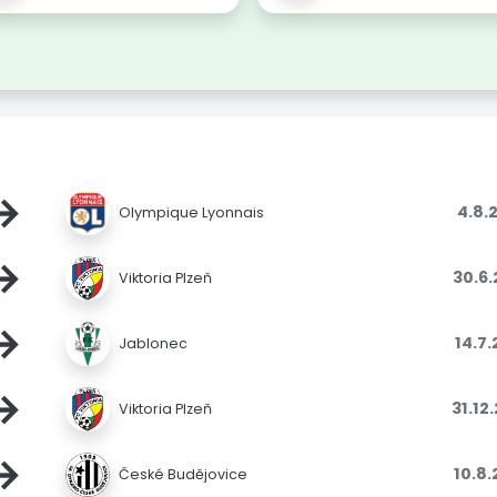
→
4.8.
Olympique Lyonnais
→
30.6
Viktoria Plzeň
→
14.7
Jablonec
→
31.12
Viktoria Plzeň
→
10.8
České Budějovice