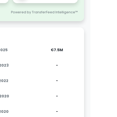
Powered by TransferFeed Intelligence™
2025
€7.5M
.2023
-
.2022
-
.2020
-
.2020
-