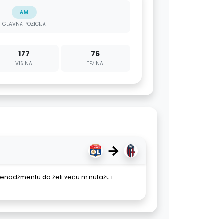
AM
GLAVNA POZICIJA
177
76
VISINA
TEŽINA
→
enadžmentu da želi veću minutažu i