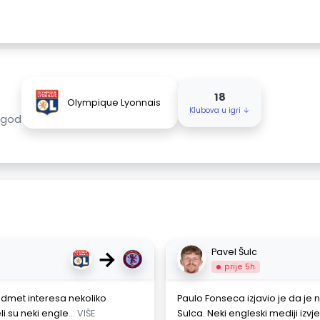
18
Olympique Lyonnais
Klubova u igri ↓
5god
→
Pavel Šulc
prije 5h
redmet interesa nekoliko
Paulo Fonseca izjavio je da je 
li su neki engle
... VIŠE
Sulca. Neki engleski mediji izvj