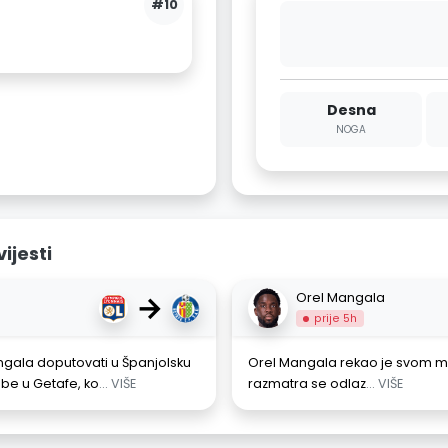
#10
Desna
NOGA
ijesti
→
Orel Mangala
prije 5h
ngala doputovati u Španjolsku
Orel Mangala rekao je svom m
dbe u Getafe, ko
... VIŠE
razmatra se odlaz
... VIŠE