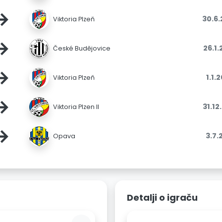
→
30.6
Viktoria Plzeň
→
26.1
České Budějovice
→
1.1.
Viktoria Plzeň
→
31.12
Viktoria Plzen II
→
3.7.
Opava
Detalji o igraču