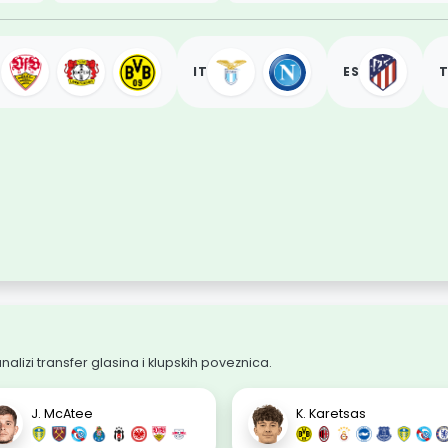
E
IT
ES
T
alizi transfer glasina i klupskih poveznica.
J. McAtee
K. Karetsas