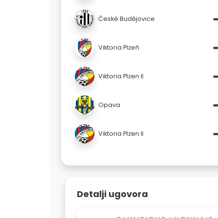
České Budějovice
Viktoria Plzeň
Viktoria Plzen II
Opava
Viktoria Plzen II
Detalji ugovora