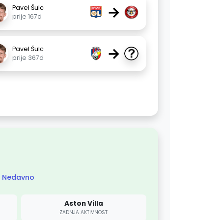
→
Pavel Šulc
prije 167d
→
Pavel Šulc
prije 367d
Nedavno
Aston Villa
ZADNJA AKTIVNOST