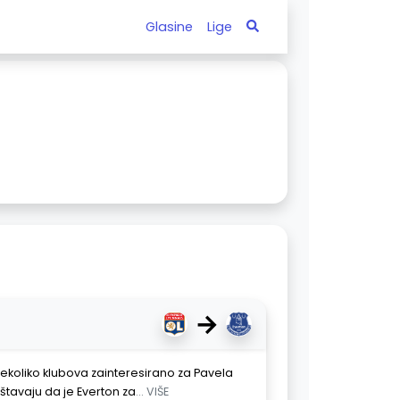
Glasine
Lige
→
nekoliko klubova zainteresirano za Pavela
eštavaju da je Everton za
... VIŠE