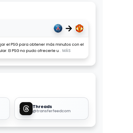
→
ar el PSG para obtener más minutos con el
ar. El PSG no pudo ofrecerle u
... MÁS
Threads
@transferfeedcom