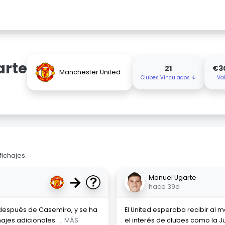
arte
21
€3
Manchester United
Clubes Vinculados ↓
Va
fichajes.
→
Manuel Ugarte
hace 39d
 después de Casemiro, y se ha
El United esperaba recibir al 
hajes adicionales.
... MÁS
el interés de clubes como la J