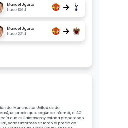
→
Manuel Ugarte
hace 106d
→
Manuel Ugarte
hace 221d
ción del Manchester United es de
as), un precio que, según se informó, el AC
e decía que el Galatasaray estaba preparando
026, varios informes situaron el precio de