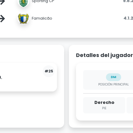
→
9.8.
Sporting CP
→
4.1.
Famalicão
Detalles del jugador
#25
.
DM
POSICIÓN PRINCIPAL
Derecho
PIE