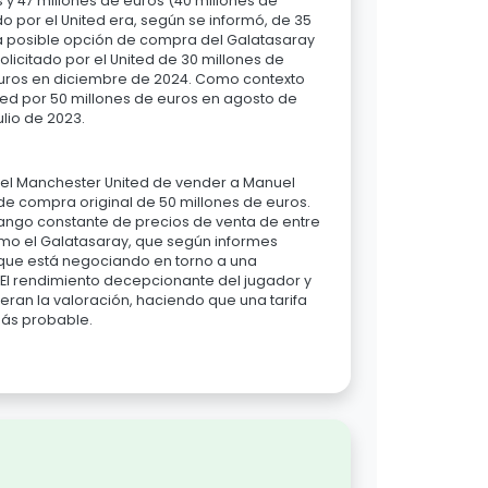
s y 47 millones de euros (40 millones de
do por el United era, según se informó, de 35
a posible opción de compra del Galatasaray
olicitado por el United de 30 millones de
euros en diciembre de 2024. Como contexto
ted por 50 millones de euros en agosto de
ulio de 2023.
 del Manchester United de vender a Manuel
 de compra original de 50 millones de euros.
 rango constante de precios de venta de entre
como el Galatasaray, que según informes
, que está negociando en torno a una
 El rendimiento decepcionante del jugador y
eran la valoración, haciendo que una tarifa
 más probable.