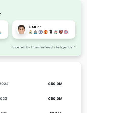
s.
A. Stiller
Powered by TransferFeed Intelligence™
.2024
€50.0M
2023
€60.0M