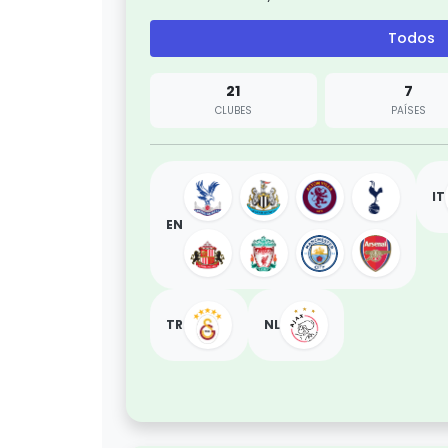
Todos
21
7
CLUBES
PAÍSES
IT
EN
TR
NL