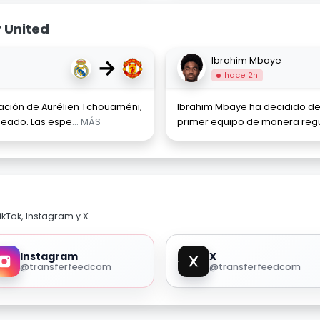
 United
→
Ibrahim Mbaye
hace 2h
tuación de Aurélien Tchouaméni,
Ibrahim Mbaye ha decidido dej
seado. Las espe
... MÁS
primer equipo de manera regul
kTok, Instagram y X.
Instagram
X
@transferfeedcom
@transferfeedcom