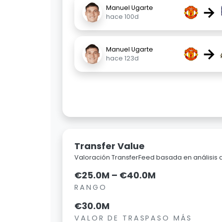
→
Manuel Ugarte
hace 100d
→
Manuel Ugarte
hace 123d
Transfer Value
Valoración TransferFeed basada en análisis
€25.0M – €40.0M
RANGO
€30.0M
VALOR DE TRASPASO MÁS