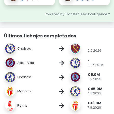
Powered by TransferFeed Intelligence™
Últimos fichajes completados
-
→
Chelsea
2.2.2026
-
→
Aston Villa
30.6.2025
€6.0M
→
Chelsea
3.2.2025
€45.0M
→
Monaco
4.8.2023
€13.0M
→
Reims
7.8.2020