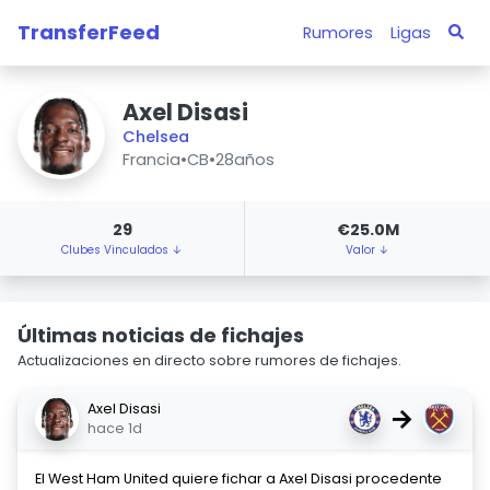
TransferFeed
Rumores
Ligas
Axel Disasi
Chelsea
Francia
•
CB
•
28años
29
€25.0M
Clubes Vinculados ↓
Valor ↓
Últimas noticias de fichajes
Actualizaciones en directo sobre rumores de fichajes.
Axel Disasi
→
hace 1d
El West Ham United quiere fichar a Axel Disasi procedente