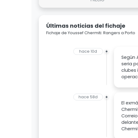
Últimas noticias del fichaje
Fichaje de Youssef Chermiti: Rangers a Porto
hace 10d
Según A
seria p
clubes 
operac
hace 58d
El exmá
Chermit
Correio
delante
Chermit