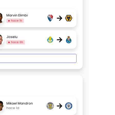
→
Marvin Elimbi
hace 1h
→
Joselu
hace 6h
→
Mikael Mandron
hace 1d