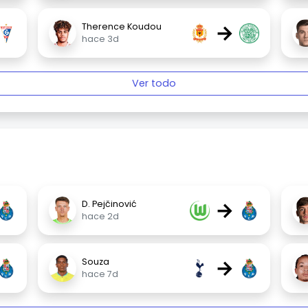
→
Therence Koudou
hace 3d
Ver todo
→
D. Pejčinović
hace 2d
→
Souza
hace 7d