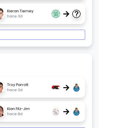
→
Kieran Tierney
hace 3d
→
Troy Parrott
hace 3d
→
Kian Fitz-Jim
hace 8d