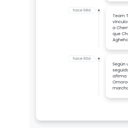
hace 58d
Team Ta
vínculo
a Cherm
que Ch
Aghehow
hace 60d
Según u
seguido
afirma 
Omorodi
marcha