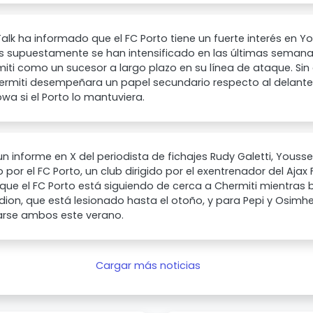
lk ha informado que el FC Porto tiene un fuerte interés en Yo
s supuestamente se han intensificado en las últimas semanas
iti como un sucesor a largo plazo en su línea de ataque. Si
ermiti desempeñara un papel secundario respecto al delante
a si el Porto lo mantuviera.
n informe en X del periodista de fichajes Rudy Galetti, Youss
 por el FC Porto, un club dirigido por el exentrenador del Ajax F
que el FC Porto está siguiendo de cerca a Chermiti mientras 
on, que está lesionado hasta el otoño, y para Pepi y Osimh
rse ambos este verano.
Cargar más noticias