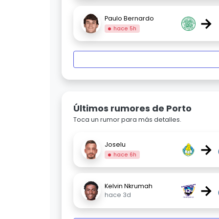
→
Paulo Bernardo
hace 5h
Últimos rumores de Porto
Toca un rumor para más detalles.
→
Joselu
hace 6h
→
Kelvin Nkrumah
hace 3d