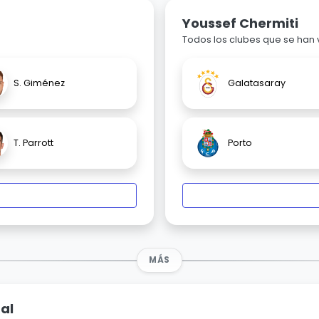
Youssef Chermiti
Todos los clubes que se han
S. Giménez
Galatasaray
T. Parrott
Porto
MÁS
al