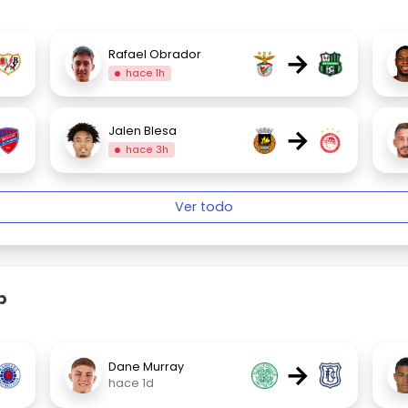
→
Rafael Obrador
hace 1h
→
Jalen Blesa
hace 3h
Ver todo
p
→
Dane Murray
hace 1d