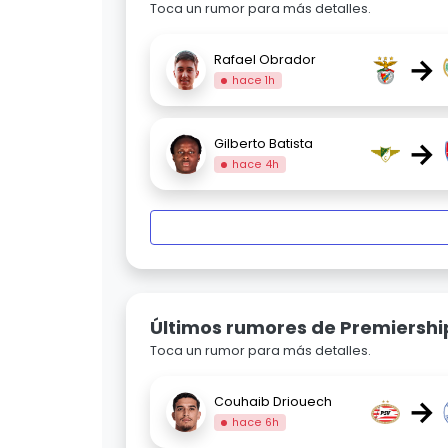
Toca un rumor para más detalles.
→
Rafael Obrador
hace 1h
→
Gilberto Batista
hace 4h
Últimos rumores de Premiershi
Toca un rumor para más detalles.
→
Couhaib Driouech
hace 6h