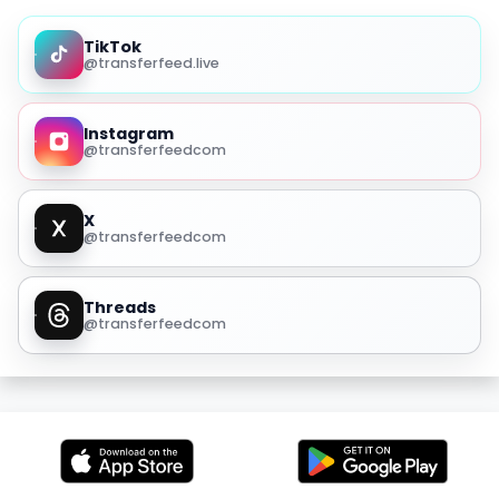
TikTok
@transferfeed.live
Instagram
@transferfeedcom
X
@transferfeedcom
Threads
@transferfeedcom