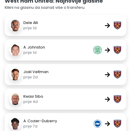
West Ham United: Najnovije glasine
Klikni na glasinu da saznaš više o transferu.
Dele Alli
→
prije 1d
A. Johnston
→
prije 1d
Joël Veltman
→
prije 2d
Kwasi Sibo
→
prije 4d
A. Cozier-Duberry
→
prije 7d