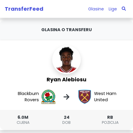
TransferFeed
Glasine
Lige
GLASINA O TRANSFERU
Ryan Alebiosu
Blackburn
West Ham
→
Rovers
United
6.0M
24
RB
CIJENA
DOB
POZICIJA