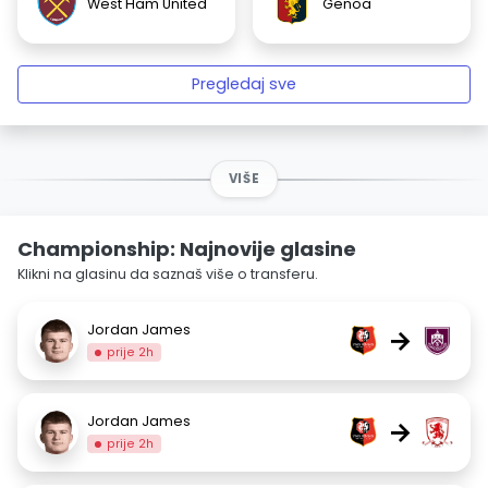
West Ham United
Genoa
Pregledaj sve
VIŠE
Championship: Najnovije glasine
Klikni na glasinu da saznaš više o transferu.
Jordan James
→
prije 2h
Jordan James
→
prije 2h