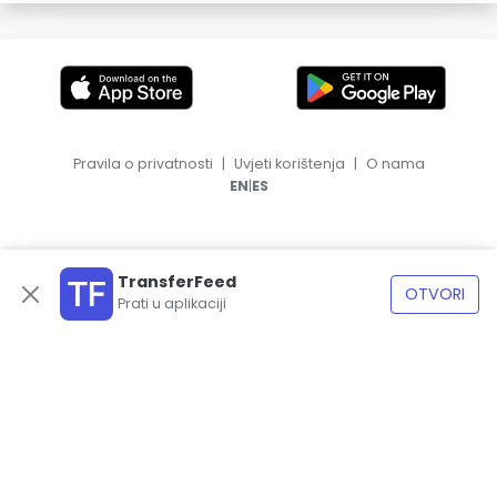
Pravila o privatnosti
|
Uvjeti korištenja
|
O nama
|
EN
ES
TransferFeed
OTVORI
Prati u aplikaciji
© 2026, TransferFeed.