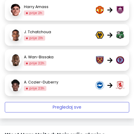
Harry Amass
→
prije 2h
J. Tchatchoua
→
prije 21h
A. Wan-Bissaka
→
prije 22h
A. Cozier-Duberry
→
prije 23h
Pregledaj sve