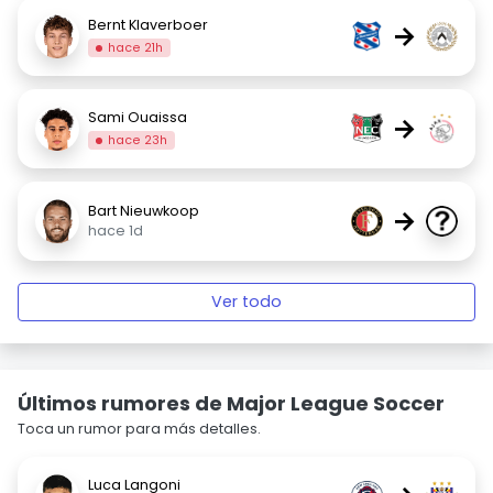
Bernt Klaverboer
→
hace 21h
Sami Ouaissa
→
hace 23h
Bart Nieuwkoop
→
hace 1d
Ver todo
Últimos rumores de Major League Soccer
Toca un rumor para más detalles.
Luca Langoni