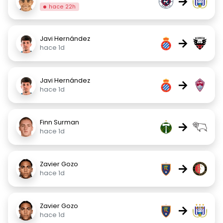
→
hace 22h
Javi Hernández
→
hace 1d
Javi Hernández
→
hace 1d
Finn Surman
→
hace 1d
Zavier Gozo
→
hace 1d
Zavier Gozo
→
hace 1d