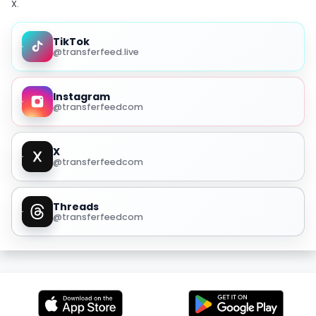
X.
TikTok
@transferfeed.live
Instagram
@transferfeedcom
X
@transferfeedcom
Threads
@transferfeedcom