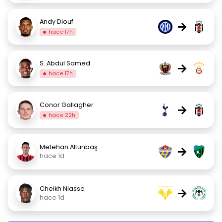
Andy Diouf
→
hace 17h
S. Abdul Samed
→
hace 17h
Conor Gallagher
→
hace 22h
Metehan Altunbaş
→
hace 1d
Cheikh Niasse
→
hace 1d