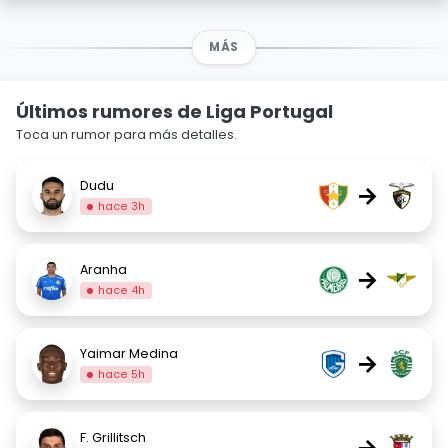
MÁS
Últimos rumores de Liga Portugal
Toca un rumor para más detalles.
Dudu
→
hace 3h
Aranha
→
hace 4h
Yaimar Medina
→
hace 5h
F. Grillitsch
→