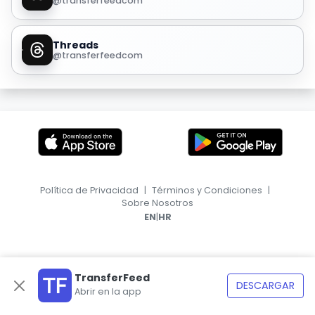
@transferfeedcom
Threads
@transferfeedcom
Política de Privacidad
|
Términos y Condiciones
|
Sobre Nosotros
|
EN
HR
TransferFeed
DESCARGAR
Abrir en la app