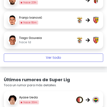
hace 23h
Franjo Ivanović
→
hace 18m
Tiago Gouveia
→
hace 1d
Ver todo
Últimos rumores de Super Lig
Toca un rumor para más detalles.
Ayase Ueda
→
hace 30m