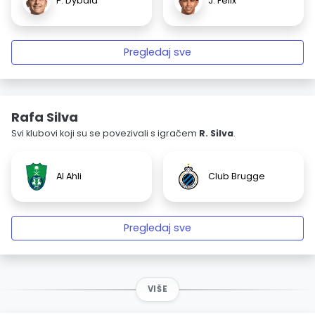
P. Dybala
J. Félix
Pregledaj sve
Rafa Silva
Svi klubovi koji su se povezivali s igračem
R. Silva
.
Al Ahli
Club Brugge
Pregledaj sve
VIŠE