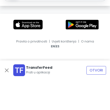
Pravila o privatnosti
|
Uvjeti korištenja
|
O nama
|
EN
ES
TransferFeed
OTVORI
Prati u aplikaciji