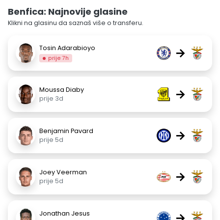
Benfica: Najnovije glasine
Klikni na glasinu da saznaš više o transferu.
Tosin Adarabioyo
→
prije 7h
Moussa Diaby
→
prije 3d
Benjamin Pavard
→
prije 5d
Joey Veerman
→
prije 5d
Jonathan Jesus
→