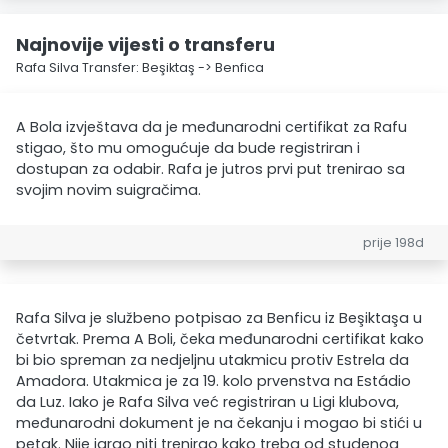
Najnovije vijesti o transferu
Rafa Silva Transfer: Beşiktaş -> Benfica
A Bola izvještava da je međunarodni certifikat za Rafu
stigao, što mu omogućuje da bude registriran i
dostupan za odabir. Rafa je jutros prvi put trenirao sa
svojim novim suigračima.
prije 198d
Rafa Silva je službeno potpisao za Benficu iz Beşiktaşa u
četvrtak. Prema A Boli, čeka međunarodni certifikat kako
bi bio spreman za nedjeljnu utakmicu protiv Estrela da
Amadora. Utakmica je za 19. kolo prvenstva na Estádio
da Luz. Iako je Rafa Silva već registriran u Ligi klubova,
međunarodni dokument je na čekanju i mogao bi stići u
petak. Nije igrao niti trenirao kako treba od studenog