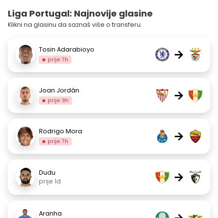
Liga Portugal: Najnovije glasine
Klikni na glasinu da saznaš više o transferu.
Tosin Adarabioyo
→
prije 7h
Joan Jordán
→
prije 9h
Rodrigo Mora
→
prije 7h
Dudu
→
prije 1d
Aranha
→