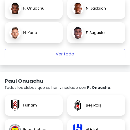
P. Onuachu
N. Jackson
H. Kane
F. Augusto
Ver todo
Paul Onuachu
Todos los clubes que se han vinculado con
P. Onuachu
.
Fulham
Beşiktaş
Fenerbahçe
Al Hilal