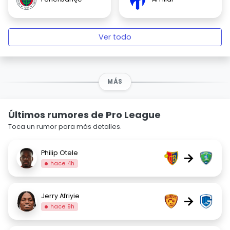
Ver todo
MÁS
Últimos rumores de Pro League
Toca un rumor para más detalles.
Philip Otele
→
hace 4h
Jerry Afriyie
→
hace 9h