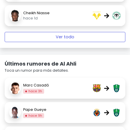
Cheikh Niasse
→
hace 1d
Ver todo
Últimos rumores de Al Ahli
Toca un rumor para más detalles.
Marc Casadó
→
hace 3h
Pape Gueye
→
hace 9h