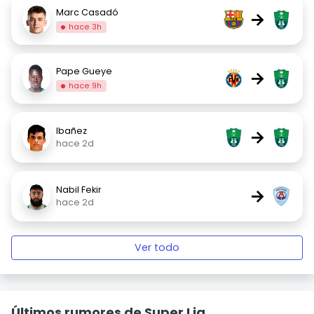
Marc Casadó
→
hace 3h
Pape Gueye
→
hace 9h
Ibañez
→
hace 2d
Nabil Fekir
→
hace 2d
Ver todo
Últimos rumores de Super Lig