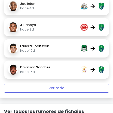
Joelinton
→
hace 4d
J. Bahoya
→
hace 8d
Eduard Spertsyan
→
hace 10d
Davinson Sánchez
→
hace 16d
Ver todo
Ver todos los rumores de fichajes