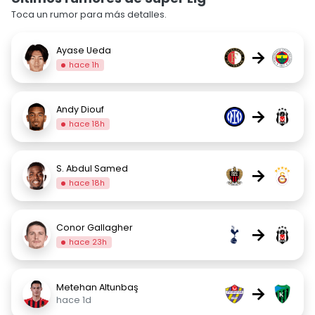
Toca un rumor para más detalles.
Ayase Ueda
→
hace 1h
Andy Diouf
→
hace 18h
S. Abdul Samed
→
hace 18h
Conor Gallagher
→
hace 23h
Metehan Altunbaş
→
hace 1d