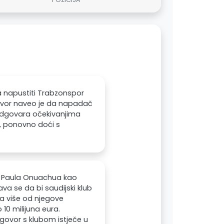
ta napustiti Trabzonspor
i izvor naveo je da napadač
 odgovara očekivanjima
ub, ponovno doći s
ca Paula Onuachua kao
ava se da bi saudijski klub
ta više od njegove
 10 milijuna eura.
govor s klubom istječe u