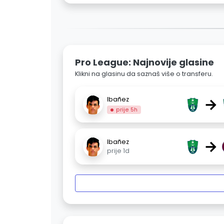
Pro League: Najnovije glasine
Klikni na glasinu da saznaš više o transferu.
→
Ibañez
prije 5h
→
Ibañez
prije 1d