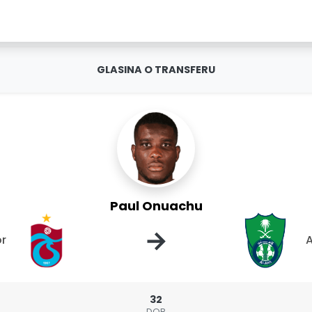
GLASINA O TRANSFERU
Paul Onuachu
→
r
A
32
DOB