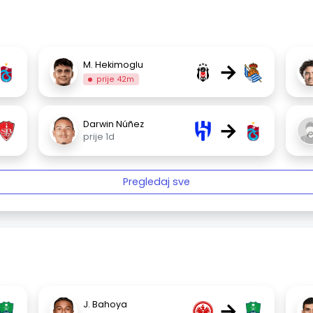
→
M. Hekimoglu
prije 42m
→
Darwin Núñez
prije 1d
Pregledaj sve
→
J. Bahoya