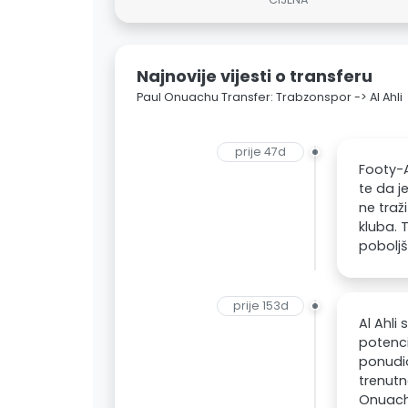
Najnovije vijesti o transferu
Paul Onuachu Transfer: Trabzonspor -> Al Ahli
prije 47d
Footy-A
te da j
ne traž
kluba. 
pobolj
prije 153d
Al Ahli
potenci
ponudio
trenutn
Onuachu