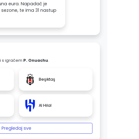
ijuna eura. Napadač je
e sezone, te ima 31 nastup
ali s igračem
P. Onuachu
.
Beşiktaş
Al Hilal
Pregledaj sve