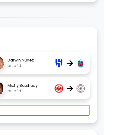
→
Darwin Núñez
prije 1d
→
Michy Batshuayi
prije 1d