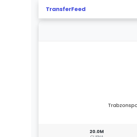
TransferFeed
Trabzonspo
20.0M
CIJENA