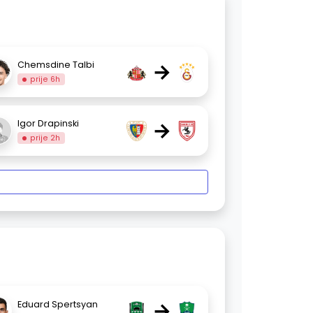
→
Chemsdine Talbi
prije 6h
→
Igor Drapinski
prije 2h
→
Eduard Spertsyan