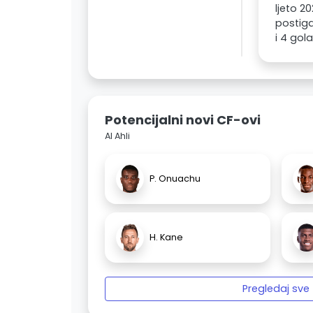
ljeto 2
postiga
i 4 gola
Potencijalni novi CF-ovi
Al Ahli
P. Onuachu
H. Kane
Pregledaj sve