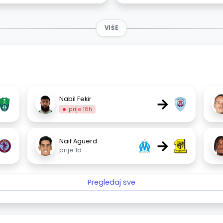
VIŠE
→
Nabil Fekir
prije 18h
→
Naif Aguerd
prije 1d
Pregledaj sve