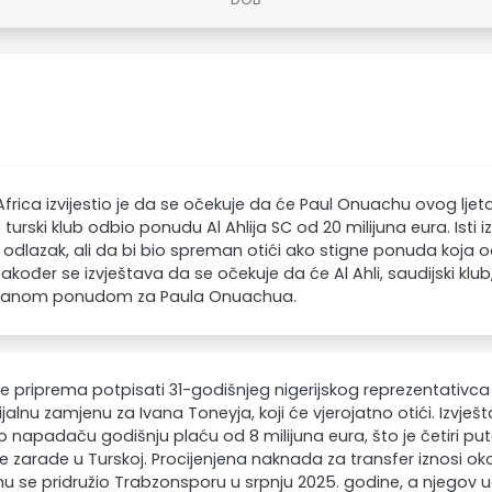
frica izvijestio je da se očekuje da će Paul Onuachu ovog lje
e turski klub odbio ponudu Al Ahlija SC od 20 milijuna eura. Ist
i odlazak, ali da bi bio spreman otići ako stigne ponuda koja
Također se izvještava da se očekuje da će Al Ahli, saudijski kl
šanom ponudom za Paula Onuachua.
 se priprema potpisati 31-godišnjeg nigerijskog reprezentativ
jalnu zamjenu za Ivana Toneyja, koji će vjerojatno otići. Izvješt
 napadaču godišnju plaću od 8 milijuna eura, što je četiri pu
e zarade u Turskoj. Procijenjena naknada za transfer iznosi oko
 se pridružio Trabzonsporu u srpnju 2025. godine, a njegov u